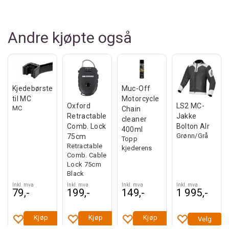
Andre kjøpte også
Kjedebørste
Muc-Off
til MC
Motorcycle
Oxford
LS2 MC-
MC
Chain
Retractable
Jakke
cleaner
Comb. Lock
Bolton AIr
400ml
Grønn/Grå
75cm
Topp
Retractable
kjederens
Comb. Cable
Lock 75cm
Black
Inkl. mva
Inkl. mva
Inkl. mva
Inkl. mva
79,-
199,-
149,-
1 995,-
Kjøp
Kjøp
Kjøp
Velg