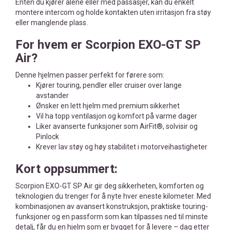
Enten du kjører alene eller med passasjer, kan du enkelt
montere intercom og holde kontakten uten irritasjon fra støy
eller manglende plass.
For hvem er Scorpion EXO-GT SP
Air?
Denne hjelmen passer perfekt for førere som:
Kjører touring, pendler eller cruiser over lange
avstander
Ønsker en lett hjelm med premium sikkerhet
Vil ha topp ventilasjon og komfort på varme dager
Liker avanserte funksjoner som AirFit®, solvisir og
Pinlock
Krever lav støy og høy stabilitet i motorveihastigheter
Kort oppsummert:
Scorpion EXO-GT SP Air gir deg sikkerheten, komforten og
teknologien du trenger for å nyte hver eneste kilometer. Med
kombinasjonen av avansert konstruksjon, praktiske touring-
funksjoner og en passform som kan tilpasses ned til minste
detalj, får du en hjelm som er bygget for å levere – dag etter