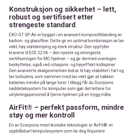
Konstruksjon og sikkerhet – lett,
robust og sertifisert etter
strengeste standard
EXO-GT SP Air er bygget i en avansert komposittblanding av
karbon- og glassfiber. Dette gir en optimal kombinasjon av lav
vekt, høy støtdemping og sterk struktur. Den oppfyller
kravene til ECE 22.06 – den nyeste og strengeste
sertifiseringen for MC-hjelmer – og gir dermed overlegen
beskyttelse, også ved rotasjons- og høyeffekt-kollisjoner.
Den avanserte skalgeometrien bidrar til høy stabilitet i fart og
lav turbulens, som sammen med lav vekt gjør at nakken
belastes mindre på lange turer. I tillegg får du Scorpions
nøddeteksystem for kinnputer som gjør det lettere for
utrykningspersonell å fjerne hjelmen på en trygg måte.
AirFit® – perfekt passform, mindre
støy og mer kontroll
En av Scorpions mest ikoniske teknologier er AirFit®: et
oppblåsbart kinnputesystem som lar deg finjustere