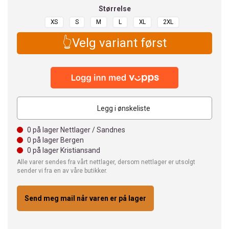
Størrelse
XS
S
M
L
XL
2XL
👆Velg variant først
Legg i ønskeliste
0
på lager Nettlager / Sandnes
0
på lager Bergen
0
på lager Kristiansand
Alle varer sendes fra vårt nettlager, dersom nettlager er utsolgt
sender vi fra en av våre butikker.
Send meg mail når varen er på lager