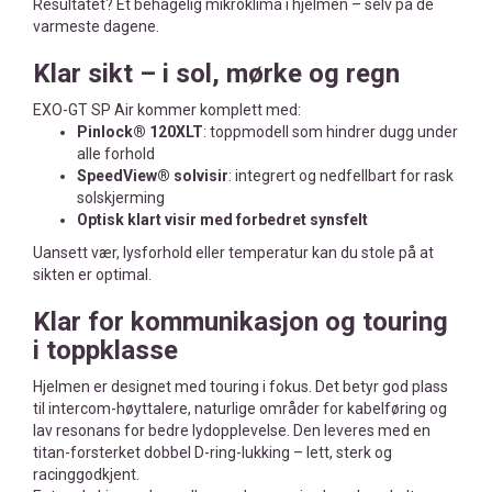
Resultatet? Et behagelig mikroklima i hjelmen – selv på de
varmeste dagene.
Klar sikt – i sol, mørke og regn
EXO-GT SP Air kommer komplett med:
Pinlock® 120XLT
: toppmodell som hindrer dugg under
alle forhold
SpeedView® solvisir
: integrert og nedfellbart for rask
solskjerming
Optisk klart visir med forbedret synsfelt
Uansett vær, lysforhold eller temperatur kan du stole på at
sikten er optimal.
Klar for kommunikasjon og touring
i toppklasse
Hjelmen er designet med touring i fokus. Det betyr god plass
til intercom-høyttalere, naturlige områder for kabelføring og
lav resonans for bedre lydopplevelse. Den leveres med en
titan-forsterket dobbel D-ring-lukking – lett, sterk og
racinggodkjent.