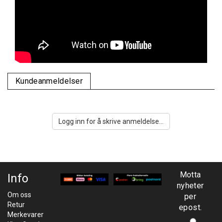
Kundeanmeldelser
Logg inn for å skrive anmeldelse...
Motta
Info
nyheter
Om oss
per
Retur
epost.
Merkevarer