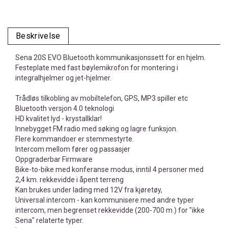
Beskrivelse
Sena 20S EVO Bluetooth kommunikasjonssett for en hjelm.
Festeplate med fast bøylemikrofon for montering i
integralhjelmer og jet-hjelmer.
Trådløs tilkobling av mobiltelefon, GPS, MP3 spiller etc
Bluetooth versjon 4.0 teknologi
HD kvalitet lyd - krystallklar!
Innebygget FM radio med søking og lagre funksjon.
Flere kommandoer er stemmestyrte.
Intercom mellom fører og passasjer
Oppgraderbar Firmware
Bike-to-bike med konferanse modus, inntil 4 personer med
2,4 km. rekkevidde i åpent terreng
Kan brukes under lading med 12V fra kjøretøy,
Universal intercom - kan kommunisere med andre typer
intercom, men begrenset rekkevidde (200-700 m.) for "ikke
Sena" relaterte typer.