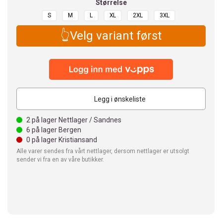
Størrelse
S
M
L
XL
2XL
3XL
👆Velg variant først
Legg i ønskeliste
2
på lager Nettlager / Sandnes
6
på lager Bergen
0
på lager Kristiansand
Alle varer sendes fra vårt nettlager, dersom nettlager er utsolgt
sender vi fra en av våre butikker.