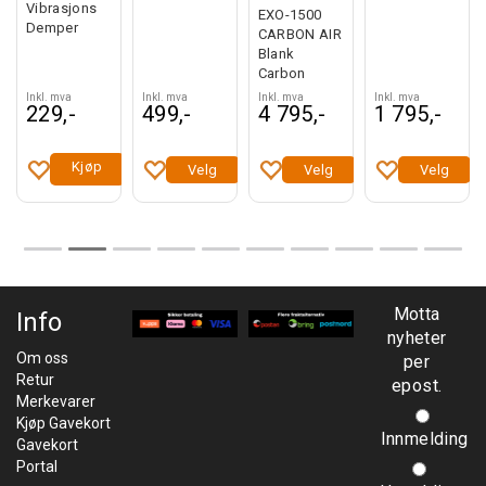
Vibrasjons
EXO-1500
Demper
CARBON AIR
Blank
Carbon
Inkl. mva
Inkl. mva
Inkl. mva
Inkl. mva
229,-
499,-
4 795,-
1 795,-
Kjøp
Velg
Velg
Velg
Motta
Info
nyheter
Om oss
per
Retur
epost.
Merkevarer
Kjøp Gavekort
Innmelding
Gavekort
Portal