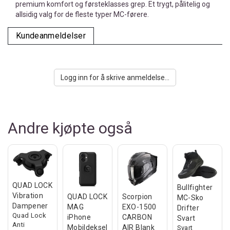
premium komfort og førsteklasses grep. Et trygt, pålitelig og
allsidig valg for de fleste typer MC-førere.
Kundeanmeldelser
Logg inn for å skrive anmeldelse...
Andre kjøpte også
QUAD LOCK
Bullfighter
Vibration
QUAD LOCK
Scorpion
MC-Sko
Dampener
MAG
EXO-1500
Drifter
Quad Lock
iPhone
CARBON
Svart
Anti
Mobildeksel
AIR Blank
Svart