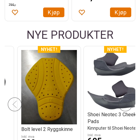
795,-
Kjøp
Kjøp
NYE PRODUKTER
Shoei HORNET ADV06
Shoei Neotec 3 Cheek
Svart Matt
Pads
Adventuremodell
Kinnputer til Shoei Neotec 3
Inkl. mva
Inkl. mva