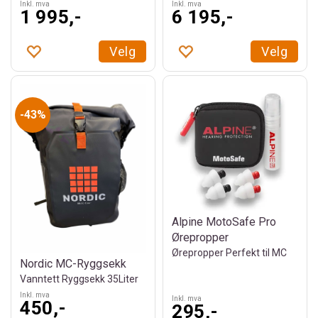
Inkl. mva
Inkl. mva
1 995,-
6 195,-
Velg
Velg
43%
Alpine MotoSafe Pro
Ørepropper
Ørepropper Perfekt til MC
Nordic MC-Ryggsekk
Vanntett Ryggsekk 35Liter
Inkl. mva
Inkl. mva
450,-
295,-