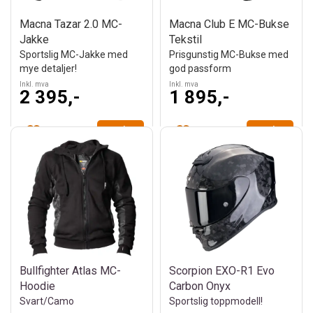
Macna Tazar 2.0 MC-
Macna Club E MC-Bukse
Jakke
Tekstil
Sportslig MC-Jakke med
Prisgunstig MC-Bukse med
mye detaljer!
god passform
Inkl. mva
Inkl. mva
2 395,-
1 895,-
Velg
Velg
Bullfighter Atlas MC-
Scorpion EXO-R1 Evo
Hoodie
Carbon Onyx
Svart/Camo
Sportslig toppmodell!