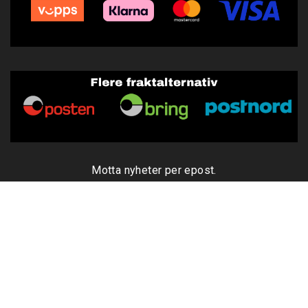
Motta nyheter per epost.
Innmelding
Utmelding
Copyright © 2026 MC-Utstyr AS - All rights reserved
Forretningssystem
og
nettbutikkløsning
levert av
Multicase™