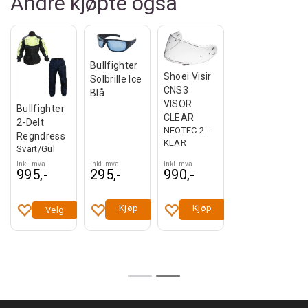
Andre kjøpte også
Bullfighter
Shoei Visir
Solbrille Ice
CNS3
Blå
VISOR
Bullfighter
CLEAR
2-Delt
NEOTEC 2 -
Regndress
KLAR
/CWR-
Svart/Gul
Inkl. mva
Inkl. mva
Inkl. mva
995,-
295,-
990,-
Kjøp
Kjøp
Velg