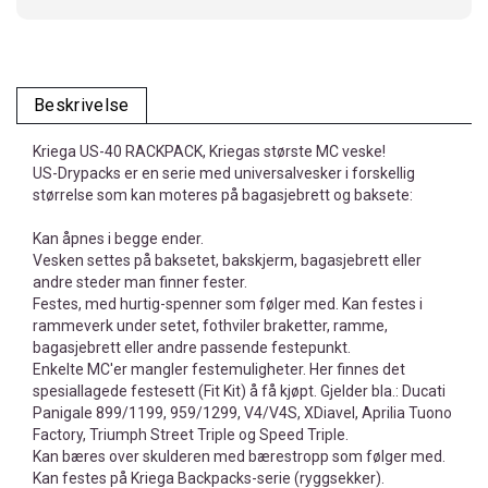
Beskrivelse
Kriega US-40 RACKPACK, Kriegas største MC veske!
US-Drypacks er en serie med universalvesker i forskellig
størrelse som kan moteres på bagasjebrett og baksete:
Kan åpnes i begge ender.
Vesken settes på baksetet, bakskjerm, bagasjebrett eller
andre steder man finner fester.
Festes, med hurtig-spenner som følger med. Kan festes i
rammeverk under setet, fothviler braketter, ramme,
bagasjebrett eller andre passende festepunkt.
Enkelte MC'er mangler festemuligheter. Her finnes det
spesiallagede festesett (Fit Kit) å få kjøpt. Gjelder bla.: Ducati
Panigale 899/1199, 959/1299, V4/V4S, XDiavel, Aprilia Tuono
Factory, Triumph Street Triple og Speed Triple.
Kan bæres over skulderen med bærestropp som følger med.
Kan festes på Kriega Backpacks-serie (ryggsekker).