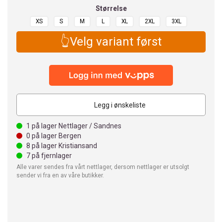
Størrelse
XS
S
M
L
XL
2XL
3XL
👆Velg variant først
Legg i ønskeliste
1
på lager Nettlager / Sandnes
0
på lager Bergen
8
på lager Kristiansand
7
på fjernlager
Alle varer sendes fra vårt nettlager, dersom nettlager er utsolgt
sender vi fra en av våre butikker.