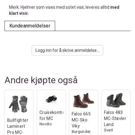
Merk: Hjelmer som vises med sotet visir, leveres alltid
med
klart visir.
Kundeanmeldelser
Logg inn for å skrive anmeldelse...
Andre kjøpte også
Cruisekontroll
Falco 483
Falco 665
for MC
MC-Støvler
MC-Sko
Bullfighter
Nordic
Land
Viky
Laminert
Svart
Burgunder
Pro MC-