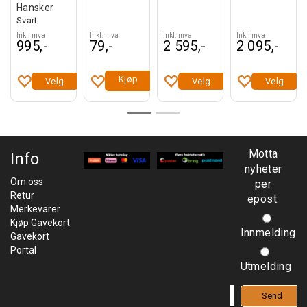
Hansker
Svart
Inkl. mva
Inkl. mva
Inkl. mva
Inkl. mva
995,-
79,-
2 595,-
2 095,-
Kjøp
Velg
Velg
Velg
Motta
Info
nyheter
Om oss
per
Retur
epost.
Merkevarer
Kjøp Gavekort
Innmelding
Gavekort
Portal
Utmelding