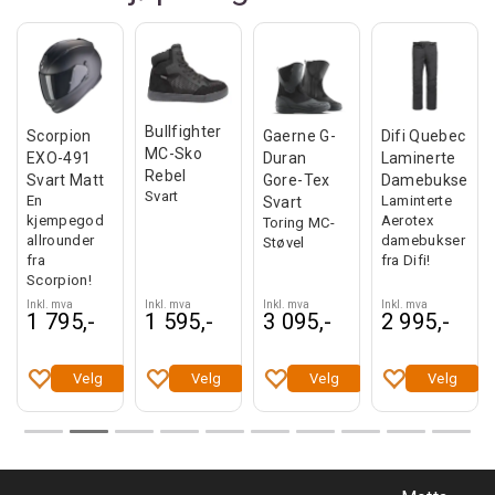
Bullfighter
Scorpion
Gaerne G-
Difi Quebec
MC-Sko
EXO-491
Duran
Laminerte
Rebel
Svart Matt
Gore-Tex
Damebukser
Svart
En
Laminterte
Svart
kjempegod
Aerotex
Toring MC-
allrounder
damebukser
Støvel
fra
fra Difi!
Scorpion!
Inkl. mva
Inkl. mva
Inkl. mva
Inkl. mva
1 795,-
1 595,-
3 095,-
2 995,-
Velg
Velg
Velg
Velg