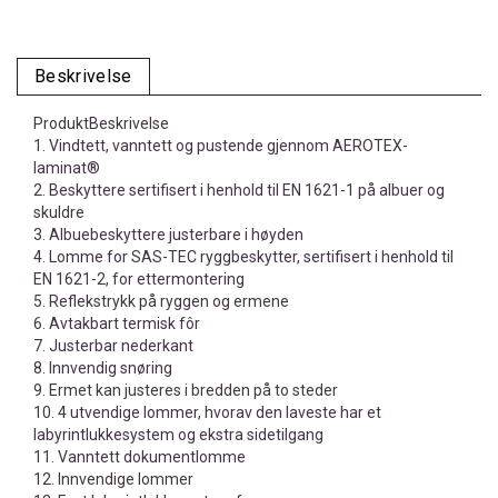
Beskrivelse
ProduktBeskrivelse
1. Vindtett, vanntett og pustende gjennom AEROTEX-
laminat®
2. Beskyttere sertifisert i henhold til EN 1621-1 på albuer og
skuldre
3. Albuebeskyttere justerbare i høyden
4. Lomme for SAS-TEC ryggbeskytter, sertifisert i henhold til
EN 1621-2, for ettermontering
5. Reflekstrykk på ryggen og ermene
6. Avtakbart termisk fôr
7. Justerbar nederkant
8. Innvendig snøring
9. Ermet kan justeres i bredden på to steder
10. 4 utvendige lommer, hvorav den laveste har et
labyrintlukkesystem og ekstra sidetilgang
11. Vanntett dokumentlomme
12. Innvendige lommer