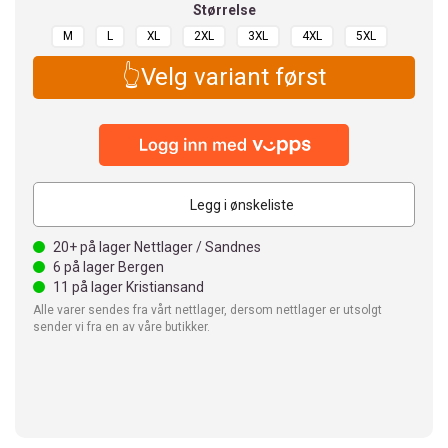
Størrelse
M
L
XL
2XL
3XL
4XL
5XL
👆Velg variant først
Legg i ønskeliste
20+
på lager Nettlager / Sandnes
6
på lager Bergen
11
på lager Kristiansand
Alle varer sendes fra vårt nettlager, dersom nettlager er utsolgt
sender vi fra en av våre butikker.