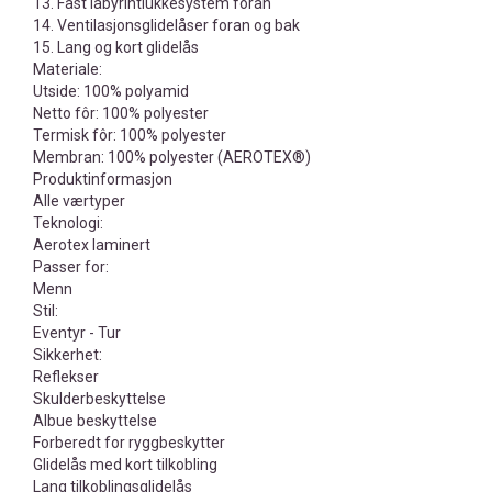
13. Fast labyrintlukkesystem foran
14. Ventilasjonsglidelåser foran og bak
15. Lang og kort glidelås
Materiale:
Utside: 100% polyamid
Netto fôr: 100% polyester
Termisk fôr: 100% polyester
Membran: 100% polyester (AEROTEX®)
Produktinformasjon
Alle værtyper
Teknologi:
Aerotex laminert
Passer for:
Menn
Stil:
Eventyr - Tur
Sikkerhet:
Reflekser
Skulderbeskyttelse
Albue beskyttelse
Forberedt for ryggbeskytter
Glidelås med kort tilkobling
Lang tilkoblingsglidelås