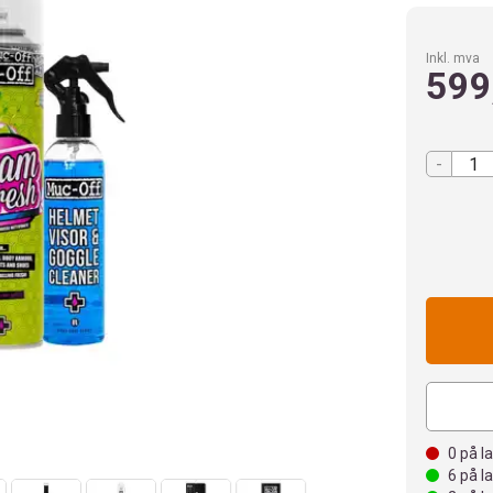
Inkl. mva
599
-
0
på l
6
på l