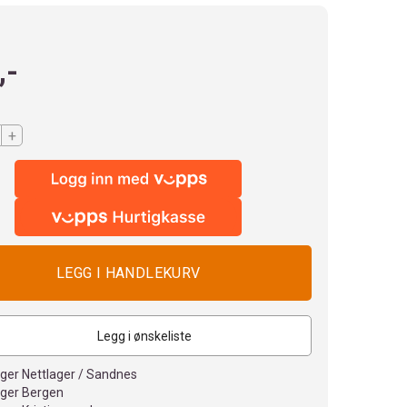
,-
+
Legg i ønskeliste
ager Nettlager / Sandnes
ager Bergen