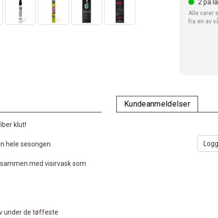
2
på l
Alle varer 
fra en av v
Kundeanmeldelser
ber klut!
Logg
den hele sesongen.
in, sammen med visirvask som
selv under de tøffeste