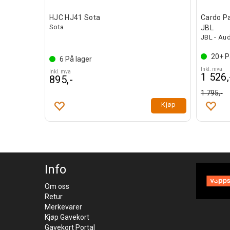
HJC HJ41 Sota
Cardo P
Sota
JBL
JBL - Aud
20+
P
6
På lager
Inkl. mva
Inkl. mva
1 526,
895,-
1 795,-
Kjøp
Info
Om oss
Retur
Merkevarer
Kjøp Gavekort
Gavekort Portal