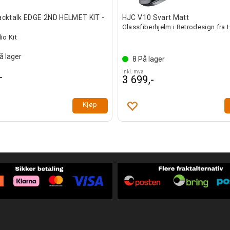
acktalk EDGE 2ND HELMET KIT -
HJC V10 Svart Matt
Glassfiberhjelm i Retrodesign fra
io Kit
å lager
8
På lager
Inkl. mva
-
3 699,-
Kjøp