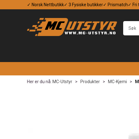
✓ Norsk Nettbutikk
✓ 3 Fysiske butikker
✓ Prismatch
✓ Fri
Her er du nå:
MC-Utstyr
>
Produkter
>
MC-Kjemi
>
M