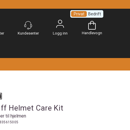
Privat
Bedrift
Handlevogn
Logg inn
f Helmet Care Kit
er til hjelmen
835615005