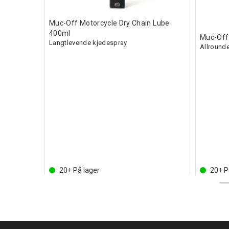
Muc-Off Motorcycle Dry Chain Lube
400ml
Muc-Off
Langtlevende kjedespray
Allround
epropper
Kjøp
20+
På lager
20+
P
Inkl. mva
Inkl. mva
179,-
219,-
Kjøp