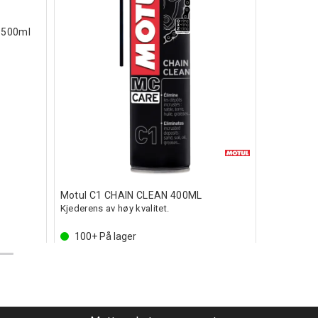
 500ml
C
Oxford Ba
Coolmax - T
Motul C1 CHAIN CLEAN 400ML
Kjederens av høy kvalitet.
100+
På lager
100+
På
Inkl. mva
Inkl. mva
209,-
179,-
Kjøp
Kjøp