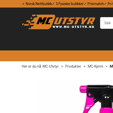
✓ Norsk Nettbutikk
✓ 3 Fysiske butikker
✓ Prismatch
✓ Fri
Her er du nå:
MC-Utstyr
>
Produkter
>
MC-Kjemi
>
M