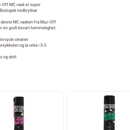
c-Off MC vask er super
 Biologisk nedbrytbar.
re denne MC vasken fra Muc-Off
er en godt bevart hemmelighet.
torcycle cleaner
sykkelen og la virke i 3-5
s og skitt