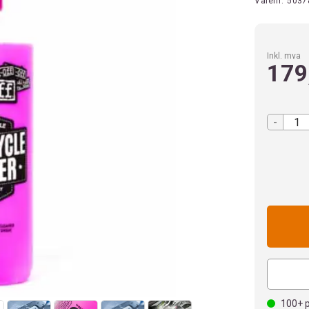
Varenr:
5037
Inkl. mva
179
-
100+