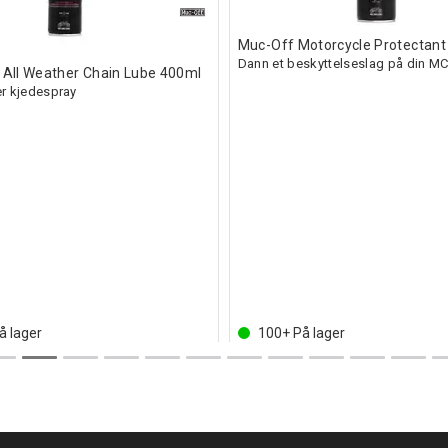
Muc-Off Motorcycle Protectant
Dann et beskyttelseslag på din M
 All Weather Chain Lube 400ml
er kjedespray
å lager
100+
På lager
Inkl. mva
179,-
Kjøp