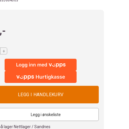
835664003
,-
+
Legg i ønskeliste
på lager Nettlager / Sandnes