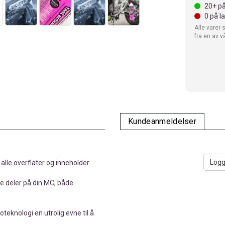
20+
på
0
på l
Alle varer 
fra en av v
Kundeanmeldelser
Logg
alle overflater og inneholder
e deler på din MC, både
eknologi en utrolig evne til å