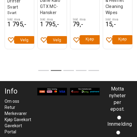
& Helmet
Dane Kalo
Drifter
Cleaning
GTX MC-
Svart
r
Wipes
Hansker
Svart
Inkl. mva
Inkl. mva
Inkl. mva
Inkl. mva
1 795,-
1 795,-
79,-
15,-
Kjøp
Kjøp
Velg
Velg
Motta
Info
nyheter
Om oss
per
Retur
epost.
Merkevarer
Kjøp Gavekort
Innmelding
Gavekort
Portal