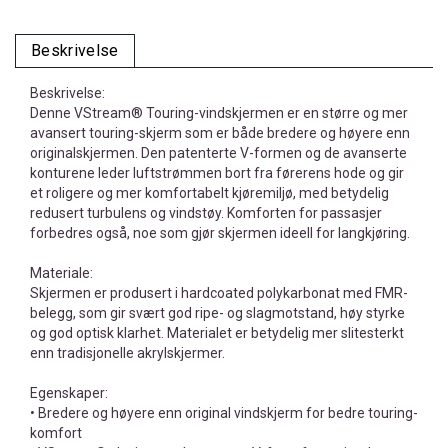
Beskrivelse
Beskrivelse:
Denne VStream® Touring-vindskjermen er en større og mer
avansert touring-skjerm som er både bredere og høyere enn
originalskjermen. Den patenterte V-formen og de avanserte
konturene leder luftstrømmen bort fra førerens hode og gir
et roligere og mer komfortabelt kjøremiljø, med betydelig
redusert turbulens og vindstøy. Komforten for passasjer
forbedres også, noe som gjør skjermen ideell for langkjøring.
Materiale:
Skjermen er produsert i hardcoated polykarbonat med FMR-
belegg, som gir svært god ripe- og slagmotstand, høy styrke
og god optisk klarhet. Materialet er betydelig mer slitesterkt
enn tradisjonelle akrylskjermer.
Egenskaper:
• Bredere og høyere enn original vindskjerm for bedre touring-
komfort