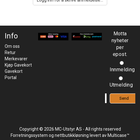
Logg inn for å skrive anmeldelse...
Motta
Info
nyheter
Om oss
per
Retur
epost.
Merkevarer
Kjøp Gavekort
Innmelding
Gavekort
Portal
Utmelding
Copyright © 2026 MC-Utstyr AS - All rights reserved
Forretningssystem
og
nettbutikkløsning
levert av
Multicase™