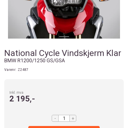
National Cycle Vindskjerm Klar
BMW R1200/1250 GS/GSA
Varenr:
Z2487
Inkl. mva
2 195,-
-
+