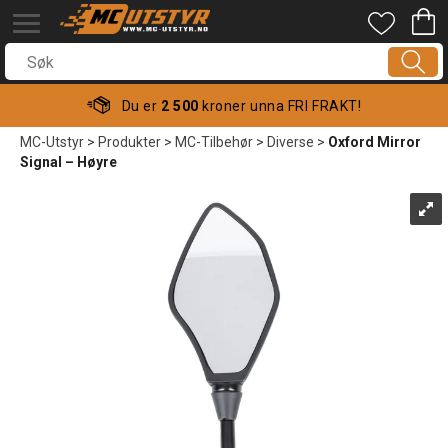
Du er
2 500
kroner unna FRI FRAKT!
MC-Utstyr
>
Produkter
>
MC-Tilbehør
>
Diverse
>
Oxford Mirror
Signal – Høyre