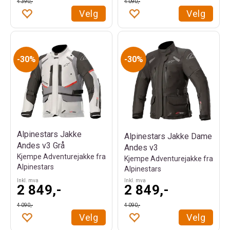
4 390,-
4 090,-
Velg
Velg
30%
30%
Alpinestars Jakke
Alpinestars Jakke Dame
Andes v3 Grå
Andes v3
Kjempe Adventurejakke fra
Kjempe Adventurejakke fra
Alpinestars
Alpinestars
Inkl. mva
Inkl. mva
2 849,-
2 849,-
4 090,-
4 090,-
Velg
Velg