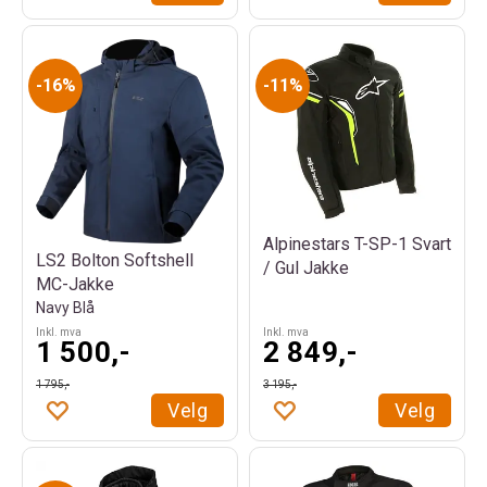
16%
11%
Alpinestars T-SP-1 Svart
LS2 Bolton Softshell
/ Gul Jakke
MC-Jakke
Navy Blå
Inkl. mva
Inkl. mva
1 500,-
2 849,-
1 795,-
3 195,-
Velg
Velg