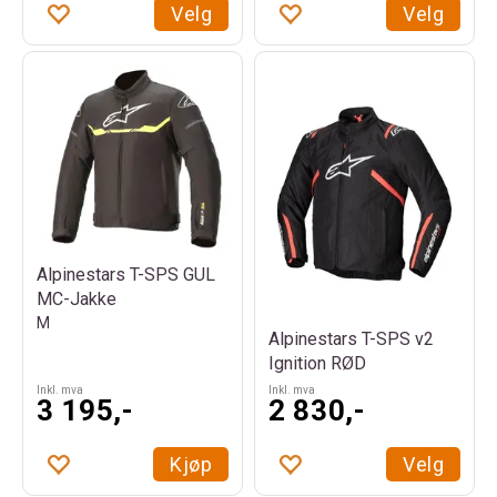
Velg
Velg
Alpinestars T-SPS GUL
MC-Jakke
M
Alpinestars T-SPS v2
Ignition RØD
Inkl. mva
Inkl. mva
3 195,-
2 830,-
Kjøp
Velg