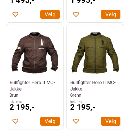
1 495,-
1 995,-
Velg
Velg
Bullfighter Hero II MC-
Bullfighter Hero II MC-
Jakke
Jakke
Brun
Grønn
Inkl. mva
Inkl. mva
2 195,-
2 195,-
Velg
Velg