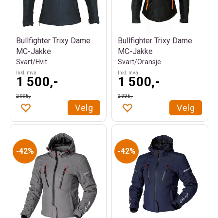
Bullfighter Trixy Dame
Bullfighter Trixy Dame
MC-Jakke
MC-Jakke
Svart/Hvit
Svart/Oransje
Inkl. mva
Inkl. mva
1 500,-
1 500,-
2 995,-
2 995,-
Velg
Velg
42%
42%