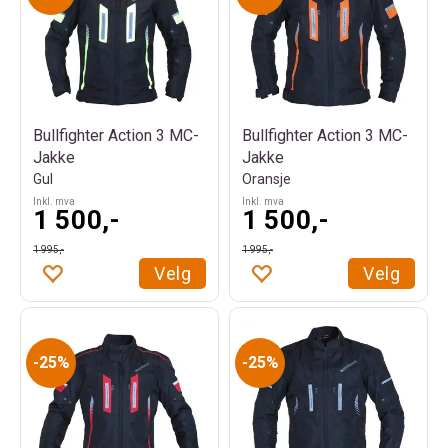
Bullfighter Action 3 MC-
Bullfighter Action 3 MC-
Jakke
Jakke
Gul
Oransje
Inkl. mva
Inkl. mva
1 500,-
1 500,-
1 995,-
1 995,-
Velg
Velg
25%
25%