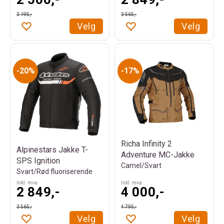
3 195,-
3 565,-
Velg
Velg
20%
17%
Richa Infinity 2
Alpinestars Jakke T-
Adventure MC-Jakke
SPS Ignition
Camel/Svart
Svart/Rød fluoriserende
Inkl. mva
Inkl. mva
2 849,-
4 000,-
3 565,-
4 795,-
Velg
Velg