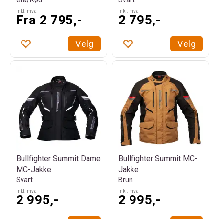
Grå/Rød
Svart
Inkl. mva
Inkl. mva
Fra 2 795,-
2 795,-
Velg
Velg
Bullfighter Summit Dame
Bullfighter Summit MC-
MC-Jakke
Jakke
Svart
Brun
Inkl. mva
Inkl. mva
2 995,-
2 995,-