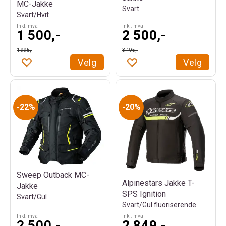
MC-Jakke
Svart
Svart/Hvit
Inkl. mva
Inkl. mva
1 500,-
2 500,-
1 995,-
3 195,-
Velg
Velg
22%
20%
Sweep Outback MC-
Alpinestars Jakke T-
Jakke
SPS Ignition
Svart/Gul
Svart/Gul fluoriserende
Inkl. mva
Inkl. mva
2 500,-
2 849,-