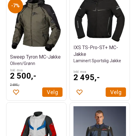
7%
IXS TS-Pro-ST+ MC-
Jakke
Sweep Tyron MC-Jakke
Laminert Sportslig Jakke
Oliven/Grønn
Inkl. mva
Inkl. mva
2 500,-
2 495,-
2 695,-
Velg
Velg