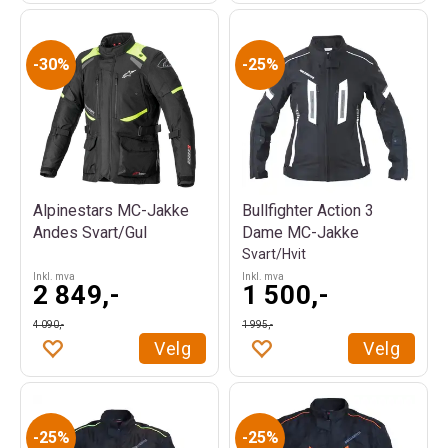
30%
25%
Alpinestars MC-Jakke
Bullfighter Action 3
Andes Svart/Gul
Dame MC-Jakke
Svart/Hvit
Inkl. mva
Inkl. mva
2 849,-
1 500,-
4 090,-
1 995,-
Velg
Velg
25%
25%