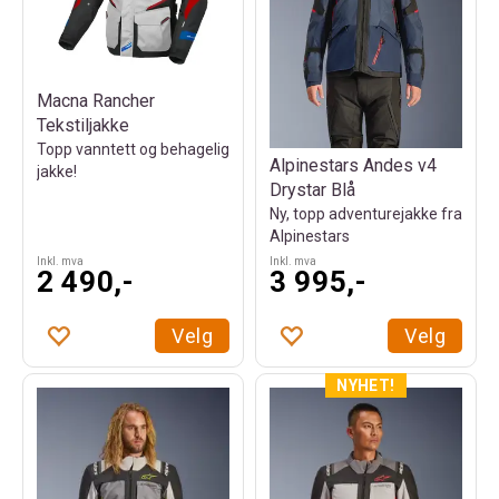
Macna Rancher
Tekstiljakke
Topp vanntett og behagelig
Alpinestars Andes v4
jakke!
Drystar Blå
Ny, topp adventurejakke fra
Alpinestars
Inkl. mva
Inkl. mva
2 490,-
3 995,-
Velg
Velg