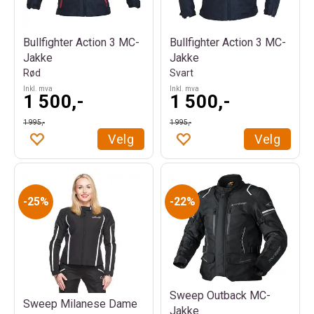
Bullfighter Action 3 MC-
Bullfighter Action 3 MC-
Jakke
Jakke
Rød
Svart
Inkl. mva
Inkl. mva
1 500,-
1 500,-
1 995,-
1 995,-
Velg
Velg
25%
22%
Sweep Outback MC-
Sweep Milanese Dame
Jakke