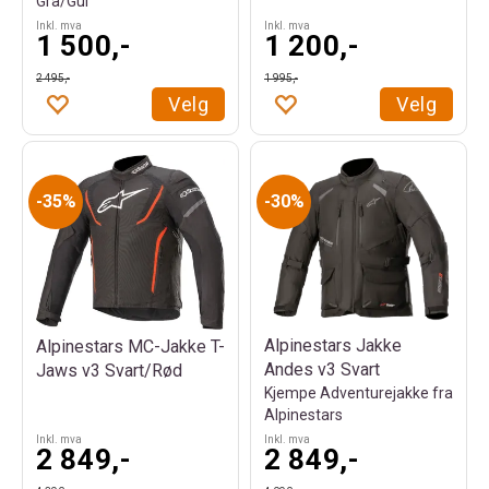
Grå/Gul
Inkl. mva
Inkl. mva
1 500,-
1 200,-
2 495,-
1 995,-
Velg
Velg
35%
30%
Alpinestars Jakke
Alpinestars MC-Jakke T-
Andes v3 Svart
Jaws v3 Svart/Rød
Kjempe Adventurejakke fra
Alpinestars
Inkl. mva
Inkl. mva
2 849,-
2 849,-