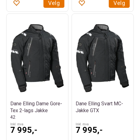
Velg
Velg
Dane Elling Dame Gore-
Dane Elling Svart MC-
Tex 2-lags Jakke
Jakke GTX
42
Inkl. mva
Inkl. mva
7 995,-
7 995,-