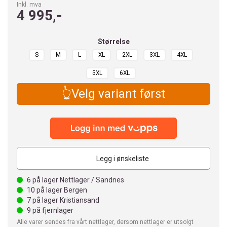
Inkl. mva
4 995,-
Størrelse
S
M
L
XL
2XL
3XL
4XL
5XL
6XL
👆Velg variant først
Legg i ønskeliste
6
på lager Nettlager / Sandnes
10
på lager Bergen
7
på lager Kristiansand
9
på fjernlager
Alle varer sendes fra vårt nettlager, dersom nettlager er utsolgt