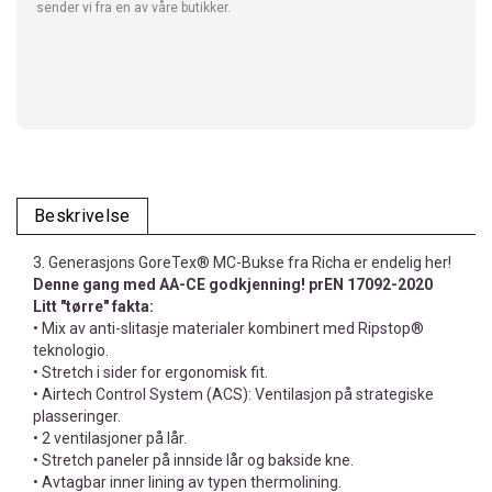
sender vi fra en av våre butikker.
Beskrivelse
3. Generasjons GoreTex® MC-Bukse fra Richa er endelig her!
Denne gang med AA-CE godkjenning! prEN 17092-2020
Litt "tørre" fakta:
• Mix av anti-slitasje materialer kombinert med Ripstop®
teknologio.
• Stretch i sider for ergonomisk fit.
• Airtech Control System (ACS): Ventilasjon på strategiske
plasseringer.
• 2 ventilasjoner på lår.
• Stretch paneler på innside lår og bakside kne.
• Avtagbar inner lining av typen thermolining.