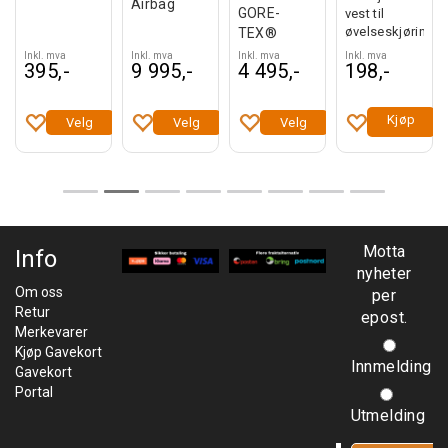
Airbag
GORE-
vest til
øvelseskjøring!
TEX®
Inkl. mva
Inkl. mva
Inkl. mva
Inkl. mva
395,-
9 995,-
4 495,-
198,-
Kjøp
Velg
Velg
Velg
Motta
Info
nyheter
Om oss
per
Retur
epost.
Merkevarer
Kjøp Gavekort
Innmelding
Gavekort
Portal
Utmelding