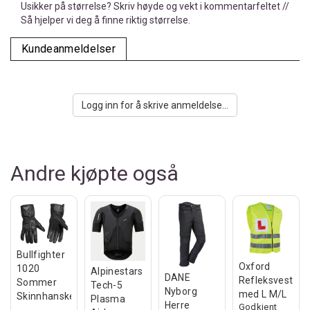
Usikker på størrelse? Skriv høyde og vekt i kommentarfeltet //
Så hjelper vi deg å finne riktig størrelse.
Kundeanmeldelser
Logg inn for å skrive anmeldelse...
Andre kjøpte også
Bullfighter
Oxford
1020
Alpinestars
DANE
Refleksvest
Sommer
Tech-5
Nyborg
med L M/L
Skinnhanske
Plasma
Herre
Godkjent