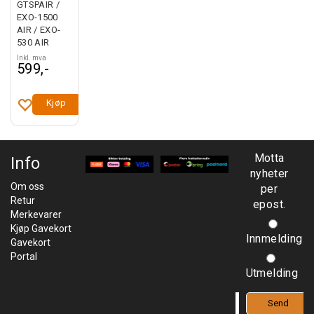
GTSPAIR /
EXO-1500
AIR / EXO-
530 AIR
Inkl. mva
599,-
Kjøp
Motta
Info
nyheter
Om oss
per
Retur
epost.
Merkevarer
Kjøp Gavekort
Innmelding
Gavekort
Portal
Utmelding