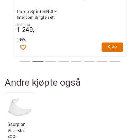
Cardo Spirit SINGLE
Intercom Single sett
Inkl. mva
1 249,-
1 499,-
øp
Kjøp
Andre kjøpte også
Scorpion
Visir Klar
EXO-