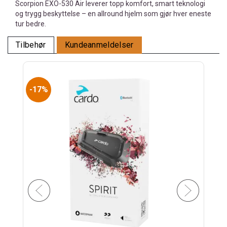
Scorpion EXO-530 Air leverer topp komfort, smart teknologi
og trygg beskyttelse – en allround hjelm som gjør hver eneste
tur bedre.
Tilbehør
Kundeanmeldelser
17%
1
Sen
Sena
Inkl. 
4 1
4 999,