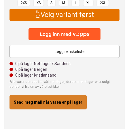
2XS
XS
S
M
L
XL
2XL
👆Velg variant først
Legg i ønskeliste
0
på lager Nettlager / Sandnes
0
på lager Bergen
0
på lager Kristiansand
Alle varer sendes fra vårt nettlager, dersom nettlager er utsolgt
sender vi fra en av våre butikker.
Send meg mail når varen er på lager