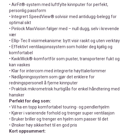
• AirFit®-system med luftfylte kinnputer for perfekt,
personlig passform
• Integrert SpeedView® solvisir med antidugg-belegg for
optimal sikt
• Pinlock MaxVision følger med – null dugg, selv i krevende
vær
• Ellip-Tec II visirmekanisme: bytt visir raskt og uten verktøy
• Effektivt ventilasjonssystem som holder deg kjølig og
komfortabel
• KwikWick®-komfortfôr som puster, transporterer fukt og
kan vaskes
• Klar for intercom med integrerte høyttalerlommer
• Nødåpningssystem som gjør det enklere for
redningspersonell å fjerne kinnputer
• Praktisk mikrometrisk hurtiglås for enkel håndtering med
hansker
Perfekt for deg som:
• Vil ha en topp komfortabel touring- og pendlerhjelm
• Kjører i varierende forhold og trenger super ventilasjon
• Bruker briller og trenger en hjelm som passer til det
• Ønsker høy sikkerhet til en god pris
Kort oppsummert: