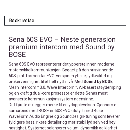
Beskrivelse
Sena 60S EVO – Neste generasjon
premium intercom med Sound by
BOSE
Sena 60S EVO representerer det ypperste innen moderne
motorsykkelkommunikasjon. Bygget på den prisvinnende
60S-plattformen tar EVO-versjonen ytelse, lydkvalitet og
brukervennlighet til et helt nytt nivå. Med
Sound by BOSE
,
Mesh Intercom™ 3.0, Wave Intercom™, AI-basert støydemping
og en kraftig dual-core prosessor er dette Senas mest
avanserte kommunikasjonssystem noensinne.
Det første du legger merke til er lydopplevelsen. Gjennom et
samarbeid med BOSE er 60S EVO utstyrt med Bose
WaveForm Audio Engine og SoundDesign-tuning som leverer
fyldigere bass, rikere detaljer og mer stabil lyd selv ved høy
hastighet. Systemet balanserer volum, dynamikk og klarhet