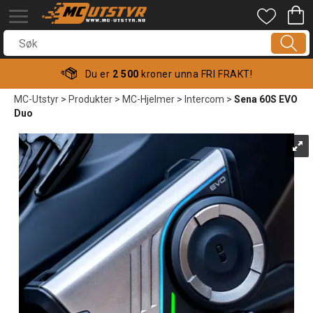
Du er
2 500
kroner unna FRI FRAKT!
MC-Utstyr
>
Produkter
>
MC-Hjelmer
>
Intercom
>
Sena 60S EVO
Duo