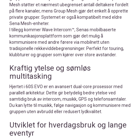
Mesh støtter et nærmest ubegrenset antall deltakere fordelt
på flere kanaler, mens Group Mesh gjør det enkelt å opprette
private grupper. Systemet er også kompatibelt med eldre
Sena Mesh-enheter.
I tillegg kommer Wave Intercom™, Senas mobilbaserte
kommunikasjonsplattform som gjør det mulig å
kommunisere med andre førere via mobilnett uten
tradisjonelle rekkeviddebegrensninger. Perfekt for touring,
klubbturer og grupper som kjører over store avstander.
Kraftig ytelse og sømløs
multitasking
Hjertet i 60S EVO er en avansert dual-core prosessor med
parallell arkitektur. Dette gir betydelig bedre ytelse ved
samtidig bruk av intercom, musikk, GPS og telefonsamtaler.
Du kan lytte til musikk, følge navigasjon og kommunisere med
gruppen uten avbrudd eller redusert lydkvalitet.
Utviklet for hverdagsbruk og lange
eventyr