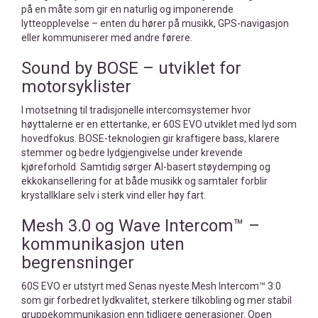
på en måte som gir en naturlig og imponerende
lytteopplevelse – enten du hører på musikk, GPS-navigasjon
eller kommuniserer med andre førere.
Sound by BOSE – utviklet for
motorsyklister
I motsetning til tradisjonelle intercomsystemer hvor
høyttalerne er en ettertanke, er 60S EVO utviklet med lyd som
hovedfokus. BOSE-teknologien gir kraftigere bass, klarere
stemmer og bedre lydgjengivelse under krevende
kjøreforhold. Samtidig sørger AI-basert støydemping og
ekkokansellering for at både musikk og samtaler forblir
krystallklare selv i sterk vind eller høy fart.
Mesh 3.0 og Wave Intercom™ –
kommunikasjon uten
begrensninger
60S EVO er utstyrt med Senas nyeste Mesh Intercom™ 3.0
som gir forbedret lydkvalitet, sterkere tilkobling og mer stabil
gruppekommunikasjon enn tidligere generasjoner. Open