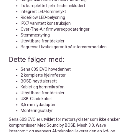
To komplette hjelmfester inkludert
Integrert LED-lommelykt
RideGlow LED-belysning
IPX7 vanntett konstruksjon
Over-The-Air firmwareoppdateringer
Stemmestyring
Utbyttbare frontdeksler
Begrenset livstidsgaranti på intercommodulen
Dette følger med:
Sena 60S EVO hovedenhet
2 komplette hjelmfester
BOSE-høyttalersett
Kablet og bommikrofon
Utbyttbare frontdeksler
USB-C ladekabel
3,5 mm lydadapter
Monteringsutstyr
Sena 60S EVO er utviklet for motorsyklister som ikke ønsker
kompromisser. Med Sound by BOSE, Mesh 3.0, Wave
Intercom™ og avansert AI-teknologi leverer den en lyd- og