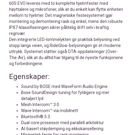
60S EVO leveres med to komplette hjelmfester med
høyttalere og mikrofoner, slik at du enkelt kan flytte enheten
mellom to hjelmer. Det magnetiske festesystemet gjør
montering og demontering rask og enkel, mens den robuste
IPX7-klassifiseringen sikrer pålitelig drift selv i kraftig
regnvær.
Den integrerte LED-lommelykten gir praktisk belysning ved
stopp langs veien, og RideGlow-belysningen gir et moderne
uttrykk. Systemet støtter også OTA-oppdateringer (Over-
The-Air), slik at du alltid har tilgang til de nyeste funksjonene
og forbedringene.
Egenskaper:
Sound by BOSE med WaveForm Audio Engine
Bose SoundDesign-tuning for fyldigere og mer
detaljert lyd
Mesh Intercom™ 3.0
Wave Intercom™ via mobilnett
Bluetooth® 5.3
Dual-core prosessor med parallell arkitektur
AI-basert støydemping og ekkokansellering
Magnetisk feste for rask montering