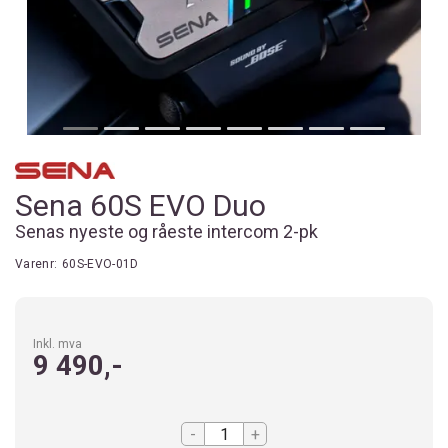
Sena 60S EVO Duo
Senas nyeste og råeste intercom 2-pk
Varenr:
60S-EVO-01D
Inkl. mva
9 490,-
-
+