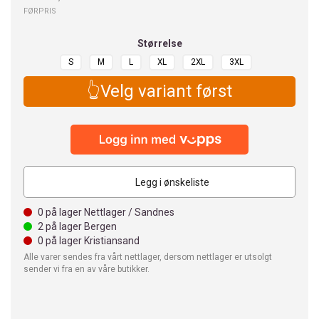
FØRPRIS
Størrelse
S
M
L
XL
2XL
3XL
👆Velg variant først
Legg i ønskeliste
0
på lager Nettlager / Sandnes
2
på lager Bergen
0
på lager Kristiansand
Alle varer sendes fra vårt nettlager, dersom nettlager er utsolgt
sender vi fra en av våre butikker.