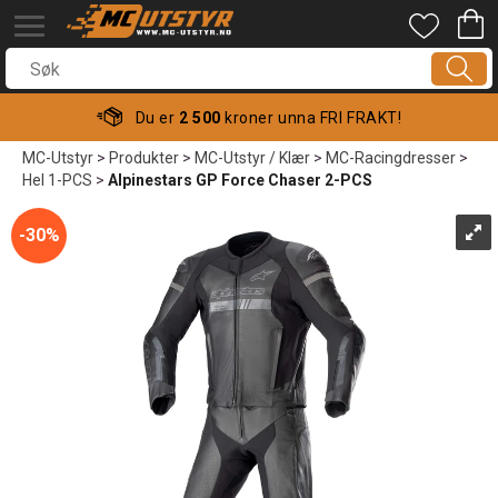
Du er
2 500
kroner unna FRI FRAKT!
MC-Utstyr
>
Produkter
>
MC-Utstyr / Klær
>
MC-Racingdresser
>
Hel 1-PCS
>
Alpinestars GP Force Chaser 2-PCS
30%