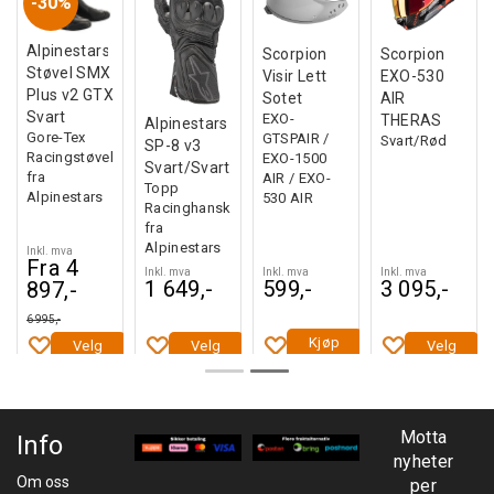
30%
Alpinestars
Scorpion
Scorpion
Støvel SMX
Visir Lett
EXO-530
Plus v2 GTX
Sotet
AIR
Svart
EXO-
THERAS
Alpinestars
Gore-Tex
GTSPAIR /
Svart/Rød
SP-8 v3
Racingstøvel
EXO-1500
Svart/Svart
fra
AIR / EXO-
Topp
Alpinestars
530 AIR
Racinghanske
fra
Alpinestars
Inkl. mva
Fra 4
Inkl. mva
Inkl. mva
Inkl. mva
1 649,-
599,-
3 095,-
897,-
6 995,-
Kjøp
Velg
Velg
Velg
Motta
Info
nyheter
Om oss
per