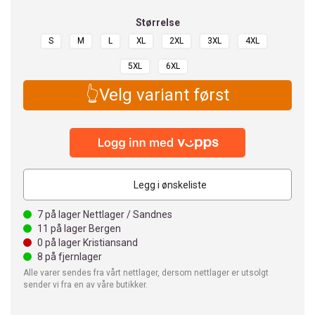
Størrelse
S
M
L
XL
2XL
3XL
4XL
5XL
6XL
👆Velg variant først
Legg i ønskeliste
7
på lager Nettlager / Sandnes
11
på lager Bergen
0
på lager Kristiansand
8
på fjernlager
Alle varer sendes fra vårt nettlager, dersom nettlager er utsolgt
sender vi fra en av våre butikker.