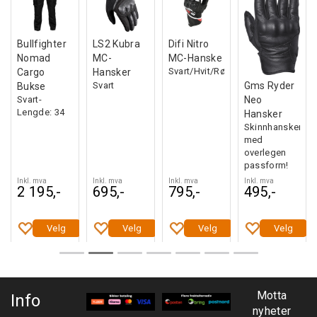
Bullfighter
LS2 Kubra
Difi Nitro
Nomad
MC-
MC-Hanske
Svart/Hvit/Rød
Cargo
Hansker
Svart
Gms Ryder
Bukse
Svart-
Neo
Lengde: 34
Hansker
Skinnhansker
med
overlegen
passform!
Inkl. mva
Inkl. mva
Inkl. mva
Inkl. mva
2 195,-
695,-
795,-
495,-
Velg
Velg
Velg
Velg
Motta
Info
nyheter