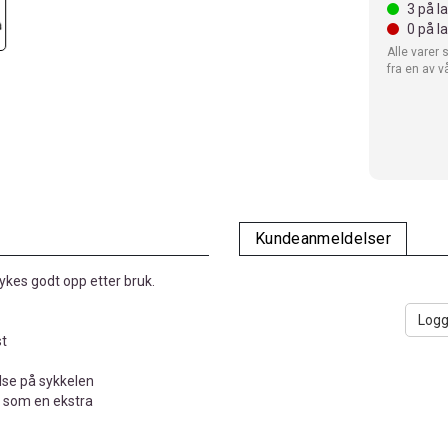
3
på l
0
på l
Alle varer 
fra en av v
Kundeanmeldelser
kes godt opp etter bruk.
Logg
st
else på sykkelen
n som en ekstra