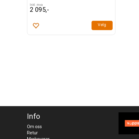
Inkl. mva
2 095,-
Velg
Kjøp
Info
Om oss
Retur
Merkevarer