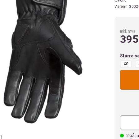
Varenr:
3002
Inkl. mva
395
Størrels
XS
2
på l