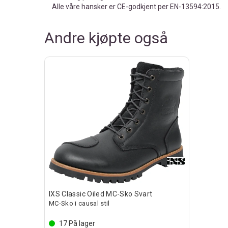
Alle våre hansker er CE-godkjent per EN-13594:2015.
Andre kjøpte også
IXS Classic Oiled MC-Sko Svart
MC-Sko i causal stil
kyttelse
17
På lager