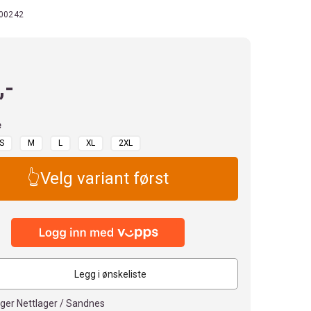
00242
,-
e
S
M
L
XL
2XL
👆Velg variant først
Legg i ønskeliste
ager Nettlager / Sandnes