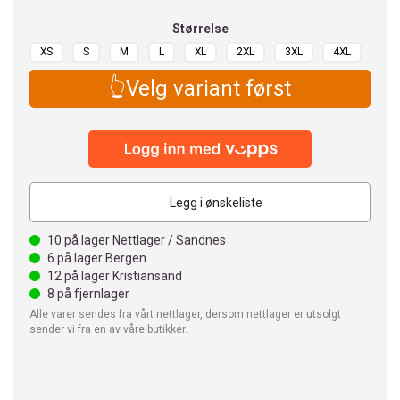
Størrelse
XS
S
M
L
XL
2XL
3XL
4XL
👆Velg variant først
Legg i ønskeliste
10
på lager Nettlager / Sandnes
6
på lager Bergen
12
på lager Kristiansand
8
på fjernlager
Alle varer sendes fra vårt nettlager, dersom nettlager er utsolgt
sender vi fra en av våre butikker.