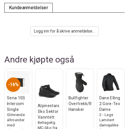
Kundeanmeldelser
Logg inn for å skrive anmeldelse...
Andre kjøpte også
16%
Sena 10S
Bullfighter
Dane Elling
Intercom
Overtrekk/Regnvott
2 Gore-Tex
Alpinestars
Single
Hansker
Dame
Sko Sektor
Glimrende
2 - Lags
Vanntett
allrounder
Laminert
Behagelig
med
damejakke
MC-Sko fra