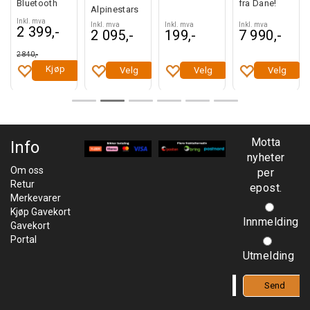
Bluetooth
fra Dane!
Alpinestars
Inkl. mva
Inkl. mva
Inkl. mva
Inkl. mva
2 399,-
2 095,-
199,-
7 990,-
2 840,-
Kjøp
Velg
Velg
Velg
Motta
Info
nyheter
Om oss
per
Retur
epost.
Merkevarer
Kjøp Gavekort
Innmelding
Gavekort
Portal
Utmelding