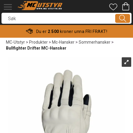
Du er
2 500
kroner unna FRI FRAKT!
MC-Utstyr
>
Produkter
>
Mc-Hansker
>
Sommerhansker
>
Bullfighter Drifter MC-Hansker