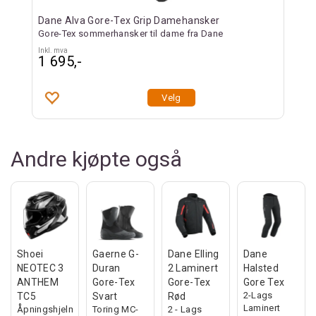
Dane Alva Gore-Tex Grip Damehansker
Gore-Tex sommerhansker til dame fra Dane
Inkl. mva
1 695,-
Velg
Andre kjøpte også
Shoei
Gaerne G-
Dane Elling
Dane
NEOTEC 3
Duran
2 Laminert
Halsted
ANTHEM
Gore-Tex
Gore-Tex
Gore Tex
2-Lags
TC5
Svart
Rød
Laminert
Åpningshjelm
Toring MC-
2 - Lags