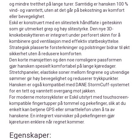
og mindre tretthet på lange turer. Samtidig er hansken 100 %
vind- og vanntett, uten at det går på bekostning av komfort
eller bevegelighet.
Eskil er konstruert med en slitesterk håndflate i geiteskinn
som gir utmerket grep og høy slitestyrke. Den nye 3D-
knokebeskytteren er integrert under perforert skinn for å
kombinere god ventilasjon med effektiv støtbeskyttelse.
Strategisk plasserte forsterkninger og polstringer bidrar til økt
sikkerhet uten å redusere komforten.
Den korte mansjetten og den noe romsligere passformen
gjør hansken spesielt komfortabel på lange kjøredager.
Stretchpaneler, elastiske soner mellom fingrene og utvendige
sømmer gir høy bevegelighet og reduserer trykkpunkter.
Hansken er også kompatibel med DANE StormCuff-systemet
for en tett og vanntett overgang mot jakken.
For moderne motorsyklister er Eskil utstyrt med touchscreen-
kompatible fingertupper på tommel og pekefinger, slik at du
enkelt kan betjene GPS eller smarttelefon uten å ta av
hanskene. En integrert visirvisker på pekefingeren gjør
kjøreturen enklere når regnet kommer.
Egenskaper: