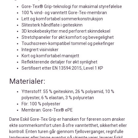
Gore-Tex® Grip-teknologi for maksimal styrefølelse
100 % vind- og vanntett Gore-Tex-membran
Lett og komfortabel sommerkonstruksjon
Slitesterk håndflate i geiteskinn
3D knokebeskytter med perforert skinndeksel
Stretchpaneler for økt komfort og bevegelighet
Touchscreen-kompatibel tommel og pekefinger
Integrert visirvisker
Kort og komfortabel mansjett
Reflekterende detaljer for økt synlighet
Sertifisert etter EN 13594:2015, Level 1 KP
Materialer:
Ytterstoff: 55 % geiteskinn, 26 % polyamid, 10 %
polyester, 6 % elastan, 3 % polyuretan
Fôr: 100 % polyester
Membran: Gore-Tex® ePE
Dane Eskil Gore-Tex Grip er hansken for føreren som ønsker
ekte sommerkomfort uten å ofre vanntetthet, sikkerhet eller
kontroll. Enten turen går gjennom fjelloverganger, regnfulle
landeveier eller lange eventyr på ukjente veier, leverer Eskil