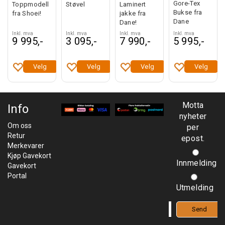
Gore-Tex
Toppmodell
Støvel
Laminert
Bukse fra
fra Shoei!
jakke fra
Dane
Dane!
Inkl. mva
Inkl. mva
Inkl. mva
Inkl. mva
9 995,-
3 095,-
7 990,-
5 995,-
Velg
Velg
Velg
Velg
Motta
Info
nyheter
Om oss
per
Retur
epost.
Merkevarer
Kjøp Gavekort
Innmelding
Gavekort
Portal
Utmelding