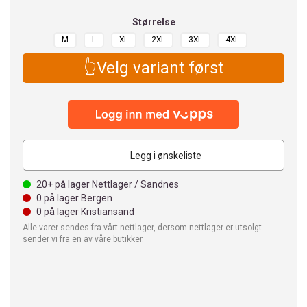
Størrelse
M
L
XL
2XL
3XL
4XL
👆Velg variant først
Legg i ønskeliste
20+
på lager Nettlager / Sandnes
0
på lager Bergen
0
på lager Kristiansand
Alle varer sendes fra vårt nettlager, dersom nettlager er utsolgt
sender vi fra en av våre butikker.