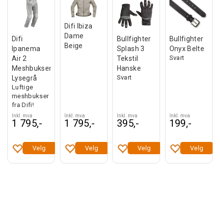
Difi Ibiza
Dame
Difi
Bullfighter
Bullfighter
Beige
Ipanema
Splash 3
Onyx Belte
Svart
Air 2
Tekstil
Meshbukser
Hanske
Svart
Lysegrå
Luftige
meshbukser
fra Difi!
Inkl. mva
Inkl. mva
Inkl. mva
Inkl. mva
1 795,-
1 795,-
395,-
199,-
Velg
Velg
Velg
Velg