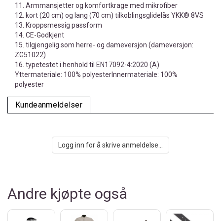
11. Armmansjetter og komfortkrage med mikrofiber
12. kort (20 cm) og lang (70 cm) tilkoblingsglidelås YKK® 8VS
13. Kroppsmessig passform
14. CE-Godkjent
15. tilgjengelig som herre- og dameversjon (dameversjon:
ZG51022)
16. typetestet i henhold til EN17092-4:2020 (A)
Yttermateriale: 100% polyesterInnermateriale: 100%
polyester
Kundeanmeldelser
Logg inn for å skrive anmeldelse...
Andre kjøpte også