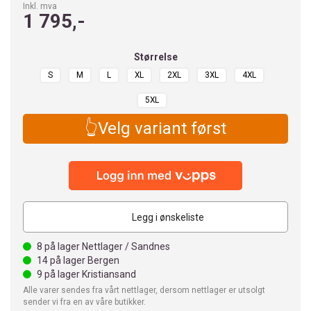
Inkl. mva
1 795,-
Størrelse
S
M
L
XL
2XL
3XL
4XL
5XL
👆Velg variant først
Legg i ønskeliste
8
på lager Nettlager / Sandnes
14
på lager Bergen
9
på lager Kristiansand
Alle varer sendes fra vårt nettlager, dersom nettlager er utsolgt
sender vi fra en av våre butikker.