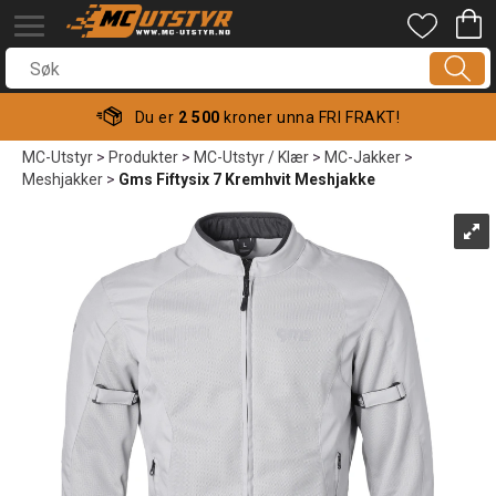
Du er
2 500
kroner unna FRI FRAKT!
MC-Utstyr
>
Produkter
>
MC-Utstyr / Klær
>
MC-Jakker
>
Meshjakker
>
Gms Fiftysix 7 Kremhvit Meshjakke