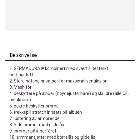
Beskrivelse
1. GERMADURA® kombinert med svært slitesterkt
nettingstoff
2. Store nettinginnsatser for maksimal ventilasjon
3. Mesh fôr
4. beskyttere på albuer (høydejusterbare) og skuldre (alle CE,
avtakbare)
5. bakre beskytterlomme
6. trekkspill stretch innsats på albuen
7. justering av armbredde
8. Sidelommer med glidelås
9. lommer på innerfôret
10. armmansjetter med borrelås og glidelås