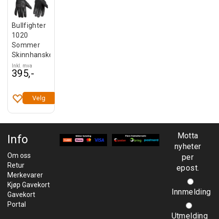
Bullfighter
1020
Sommer
Skinnhanske
Inkl. mva
395,-
Velg
Motta
Info
nyheter
Om oss
per
Retur
epost.
Merkevarer
Kjøp Gavekort
Innmelding
Gavekort
Portal
Utmelding