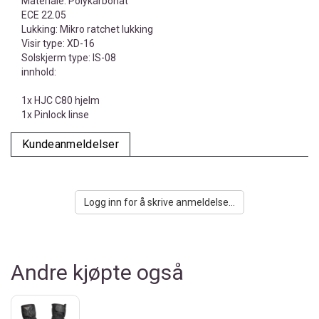
Materiale: Polykarbonat
ECE 22.05
Lukking: Mikro ratchet lukking
Visir type: XD-16
Solskjerm type: IS-08
innhold:
1x HJC C80 hjelm
1x Pinlock linse
Kundeanmeldelser
Logg inn for å skrive anmeldelse...
Andre kjøpte også