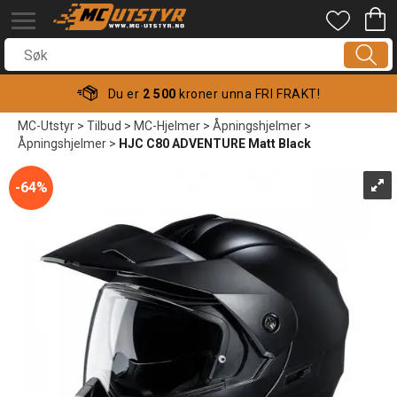
Du er
2 500
kroner unna FRI FRAKT!
MC-Utstyr
>
Tilbud
>
MC-Hjelmer
>
Åpningshjelmer
>
Åpningshjelmer
>
HJC C80 ADVENTURE Matt Black
64%