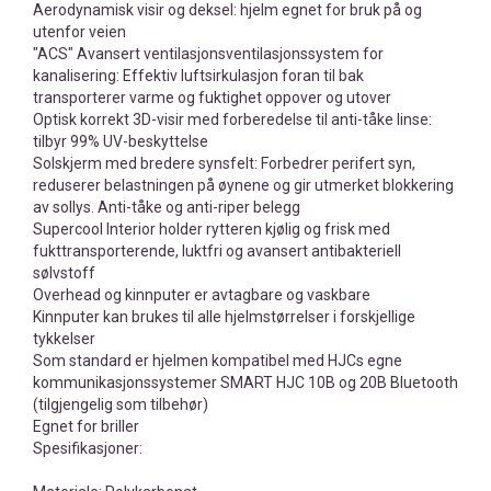
Aerodynamisk visir og deksel: hjelm egnet for bruk på og
utenfor veien
"ACS" Avansert ventilasjonsventilasjonssystem for
kanalisering: Effektiv luftsirkulasjon foran til bak
transporterer varme og fuktighet oppover og utover
Optisk korrekt 3D-visir med forberedelse til anti-tåke linse:
tilbyr 99% UV-beskyttelse
Solskjerm med bredere synsfelt: Forbedrer perifert syn,
reduserer belastningen på øynene og gir utmerket blokkering
av sollys. Anti-tåke og anti-riper belegg
Supercool Interior holder rytteren kjølig og frisk med
fukttransporterende, luktfri og avansert antibakteriell
sølvstoff
Overhead og kinnputer er avtagbare og vaskbare
Kinnputer kan brukes til alle hjelmstørrelser i forskjellige
tykkelser
Som standard er hjelmen kompatibel med HJCs egne
kommunikasjonssystemer SMART HJC 10B og 20B Bluetooth
(tilgjengelig som tilbehør)
Egnet for briller
Spesifikasjoner: