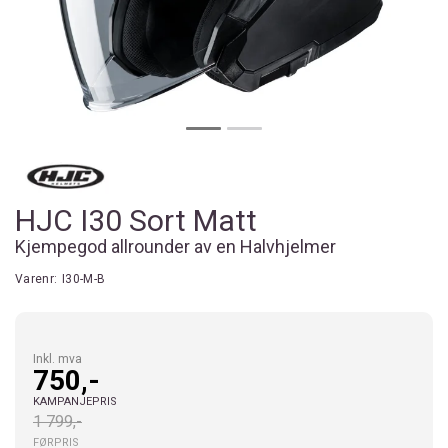
HJC I30 Sort Matt
Kjempegod allrounder av en Halvhjelmer
Varenr:
I30-M-B
Inkl. mva
750,-
KAMPANJEPRIS
1 799,-
FØRPRIS