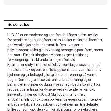
Beskrivelse
HJC i30 er en moderne og komfortabel åpen hjelm utviklet
for pendlere og touringførere som ønsker maksimal komfort,
god ventilasjon og bredt synsfelt. Den avanserte
polykarbonatskallet gir lav vekt og behagelig passform, mens
den store Pinlock-klargjorte visiren sørger for klar og
forvrengningsfri sikt under alle kjøreforhold
Hjelmen er utstyrt med et effektivt ventilasjonssystem med
flere luftinntak og bakre luftutslipp som leder varm luft ut av
hjelmen og gir behagelig luftgjennomstrømning på varme
dager. Den integrerte solvisiren har bred dekning og er
behandlet mot riper og dugg, noe som gir bedre komfort og
redusert belastning for øynene ved skiftende lysforhold.
Innvendig finner du HJC sitt MultiCool-interiør med
antibakterielle og fukttransporterende egenskaper. Interiøret
er både avtakbart og vaskbart, og hjelmen har tilrettelagte
brillespor som gjør den komfortabel også for brillebrukere.