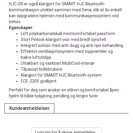
HJC i30 er også klargjort for SMART HJC Bluetooth-
kommunikasjon utviklet sammen med Sena, slik at du enkelt
kan oppgradere hjelmen med kommunikasjonssystem ved
behov.
Egenskaper:
Lett polykarbonatskall med komfortabel passform
Stort Pinlock-klargjort visir med bredt synsfelt
Integrert solvisir med anti-dugg og anti-ripe behandling
Effektivt ventilasjonssystem med toppventiler og
bakre luftutslipp
Uttakbart og vaskbart MultiCool-interiør
Tilpasset brillebrukere
Klargjort for SMART HJC Bluetooth-system
ECE-2205 godkjent
Perfekt for deg som ønsker en stilren og komfortabel åpen
hjelm til både bykjøring, pendling og lengre turer.
Kundeanmeldelser
Logg inn for å skrive anmeldelse...