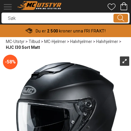
Du er
2 500
kroner unna FRI FRAKT!
MC-Utstyr
>
Tilbud
>
MC-Hjelmer
>
Halvhjelmer
>
Halvhjelmer
>
HJC I30 Sort Matt
58%