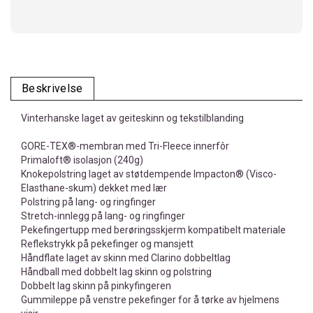
Beskrivelse
Vinterhanske laget av geiteskinn og tekstilblanding
GORE-TEX®-membran med Tri-Fleece innerfôr
Primaloft® isolasjon (240g)
Knokepolstring laget av støtdempende Impacton® (Visco-
Elasthane-skum) dekket med lær
Polstring på lang- og ringfinger
Stretch-innlegg på lang- og ringfinger
Pekefingertupp med berøringsskjerm kompatibelt materiale
Reflekstrykk på pekefinger og mansjett
Håndflate laget av skinn med Clarino dobbeltlag
Håndball med dobbelt lag skinn og polstring
Dobbelt lag skinn på pinkyfingeren
Gummileppe på venstre pekefinger for å tørke av hjelmens