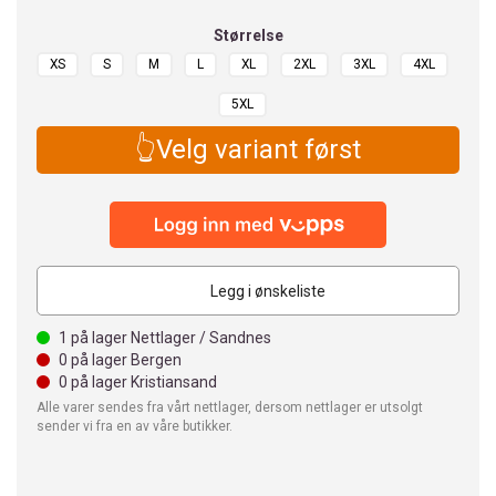
Størrelse
XS
S
M
L
XL
2XL
3XL
4XL
5XL
👆Velg variant først
Legg i ønskeliste
1
på lager Nettlager / Sandnes
0
på lager Bergen
0
på lager Kristiansand
Alle varer sendes fra vårt nettlager, dersom nettlager er utsolgt
sender vi fra en av våre butikker.