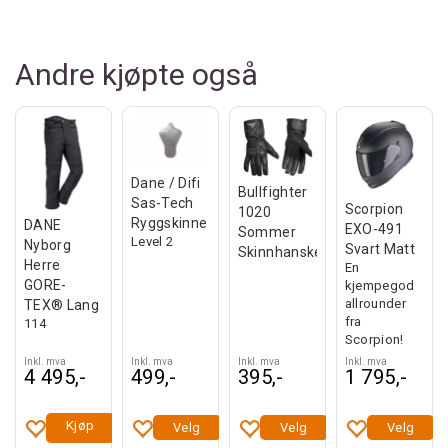
Andre kjøpte også
Dane / Difi
Bullfighter
Sas-Tech
Scorpion
1020
Ryggskinne
DANE
EXO-491
Sommer
Level 2
Nyborg
Svart Matt
Skinnhanske
Herre
En
GORE-
kjempegod
allrounder
TEX® Lang
fra
114
Scorpion!
Inkl. mva
Inkl. mva
Inkl. mva
Inkl. mva
4 495,-
499,-
395,-
1 795,-
Kjøp
Velg
Velg
Velg