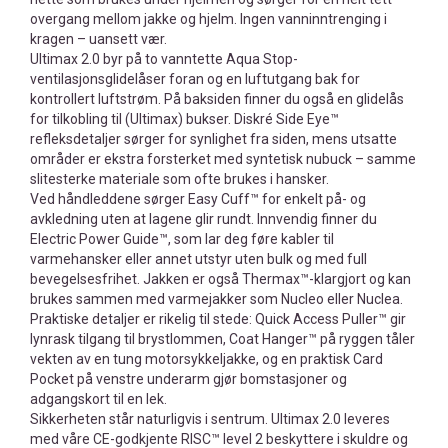
overgang mellom jakke og hjelm. Ingen vanninntrenging i
kragen – uansett vær.
Ultimax 2.0 byr på to vanntette Aqua Stop-
ventilasjonsglidelåser foran og en luftutgang bak for
kontrollert luftstrøm. På baksiden finner du også en glidelås
for tilkobling til (Ultimax) bukser. Diskré Side Eye™
refleksdetaljer sørger for synlighet fra siden, mens utsatte
områder er ekstra forsterket med syntetisk nubuck – samme
slitesterke materiale som ofte brukes i hansker.
Ved håndleddene sørger Easy Cuff™ for enkelt på- og
avkledning uten at lagene glir rundt. Innvendig finner du
Electric Power Guide™, som lar deg føre kabler til
varmehansker eller annet utstyr uten bulk og med full
bevegelsesfrihet. Jakken er også Thermax™-klargjort og kan
brukes sammen med varmejakker som Nucleo eller Nuclea.
Praktiske detaljer er rikelig til stede: Quick Access Puller™ gir
lynrask tilgang til brystlommen, Coat Hanger™ på ryggen tåler
vekten av en tung motorsykkeljakke, og en praktisk Card
Pocket på venstre underarm gjør bomstasjoner og
adgangskort til en lek.
Sikkerheten står naturligvis i sentrum. Ultimax 2.0 leveres
med våre CE-godkjente RISC™ level 2 beskyttere i skuldre og