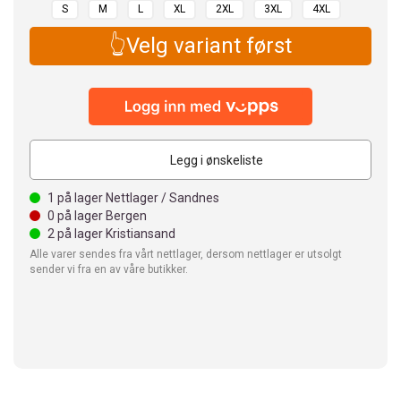
S
M
L
XL
2XL
3XL
4XL
👆Velg variant først
Legg i ønskeliste
1
på lager Nettlager / Sandnes
0
på lager Bergen
2
på lager Kristiansand
Alle varer sendes fra vårt nettlager, dersom nettlager er utsolgt
sender vi fra en av våre butikker.