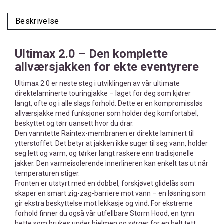
Beskrivelse
Ultimax 2.0 – Den komplette
allværsjakken for ekte eventyrere
Ultimax 2.0 er neste steg i utviklingen av vår ultimate
direktelaminerte touringjakke – laget for deg som kjører
langt, ofte og i alle slags forhold. Dette er en kompromissløs
allværsjakke med funksjoner som holder deg komfortabel,
beskyttet og tørr uansett hvor du drar.
Den vanntette Raintex-membranen er direkte laminert til
ytterstoffet. Det betyr at jakken ikke suger til seg vann, holder
seg lett og varm, og tørker langt raskere enn tradisjonelle
jakker. Den varmeisolerende innerlineren kan enkelt tas ut når
temperaturen stiger.
Fronten er utstyrt med en dobbel, forskjøvet glidelås som
skaper en smart zig-zag-barriere mot vann – en løsning som
gir ekstra beskyttelse mot lekkasje og vind. For ekstreme
forhold finner du også vår utfellbare Storm Hood, en tynn
hette som brukes under hjelmen og sørger for en helt tett