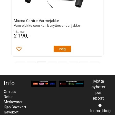
Macna Centre Varmejakke
Mac
Vamrejakke som kan benyttes under jakker
Varm
Inkl. mva
Inkl. 
2 190,-
2 2
Velg
Motta
Info
nyheter
Om oss
per
Retur
epost.
Merkevarer
Kjøp Gavekort
Innmelding
Gavekort