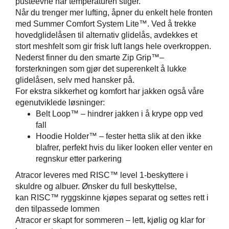
pusteevne
når temperaturen stiger.
Når du trenger mer lufting, åpner du enkelt hele fronten
med
Summer Comfort System Lite™
. Ved å trekke
hovedglidelåsen til alternativ glidelås, avdekkes et
stort meshfelt som gir frisk luft langs hele overkroppen.
Nederst finner du den smarte
Zip Grip™
–
forsterkningen som gjør det superenkelt å lukke
glidelåsen, selv med hansker på.
For ekstra sikkerhet og komfort har jakken også våre
egenutviklede løsninger:
Belt Loop™
– hindrer jakken i å krype opp ved
fall
Hoodie Holder™
– fester hetta slik at den ikke
blafrer, perfekt hvis du liker looken eller venter en
regnskur etter parkering
Atracor leveres med
RISC™ level 1-beskyttere
i
skuldre og albuer. Ønsker du full beskyttelse,
kan
RISC™ ryggskinne
kjøpes separat og settes rett i
den tilpassede lommen
Atracor er skapt for sommeren – lett, kjølig og klar for