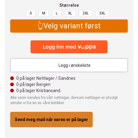
Størrelse
S
M
L
XL
2XL
3XL
👆Velg variant først
Legg i ønskeliste
0
på lager Nettlager / Sandnes
0
på lager Bergen
0
på lager Kristiansand
Alle varer sendes fra vårt nettlager, dersom nettlager er utsolgt
sender vi fra en av våre butikker.
Send meg mail når varen er på lager