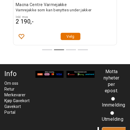
Macna Centre Varmejakke
Mac
Vamrejakke som kan benyttes under jakker
Varm
Inkl. mva
Inkl. 
2 190,-
2 2
Velg
Motta
Info
nyheter
Om oss
per
Retur
epost.
Merkevarer
Kjøp Gavekort
Innmelding
Gavekort
Portal
Utmelding