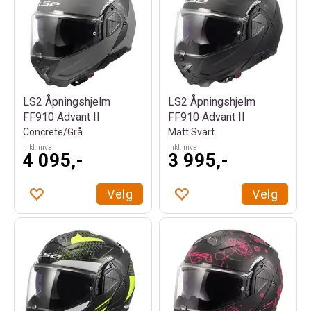
LS2 Åpningshjelm
LS2 Åpningshjelm
FF910 Advant II
FF910 Advant II
Concrete/Grå
Matt Svart
Inkl. mva
Inkl. mva
4 095,-
3 995,-
Velg
Velg