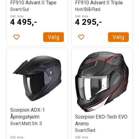
FF910 Advant II Triple
FF910 Advant II Tape
Hvit/Blå/Rød
Svart/Gul
Inkl. mva
Inkl. mva
4 495,-
4 295,-
Velg
Velg
Scorpion ADX-1
Scorpion EXO-Tech EVO
Åpningshjelm
Animo
Svart Matt Str. S
Svart/Rød
Inkl. mva
Inkl. mva