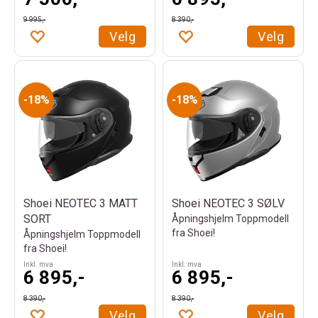
9 995,-
8 390,-
Velg
Velg
18%
18%
Shoei NEOTEC 3 MATT
Shoei NEOTEC 3 SØLV
SORT
Åpningshjelm Toppmodell
fra Shoei!
Åpningshjelm Toppmodell
fra Shoei!
Inkl. mva
Inkl. mva
6 895,-
6 895,-
8 390,-
8 390,-
Velg
Velg