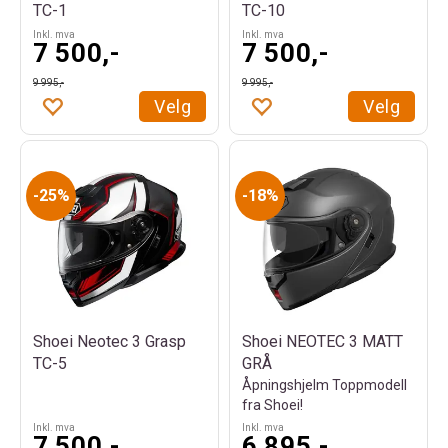
TC-1
TC-10
Inkl. mva
Inkl. mva
7 500,-
7 500,-
9 995,-
9 995,-
Velg
Velg
25%
18%
Shoei Neotec 3 Grasp
Shoei NEOTEC 3 MATT
TC-5
GRÅ
Åpningshjelm Toppmodell
fra Shoei!
Inkl. mva
Inkl. mva
7 500,-
6 895,-