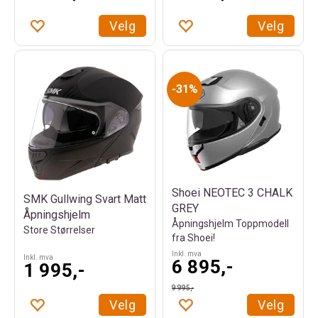
Velg
Velg
31%
Shoei NEOTEC 3 CHALK
SMK Gullwing Svart Matt
GREY
Åpningshjelm
Åpningshjelm Toppmodell
Store Størrelser
fra Shoei!
Inkl. mva
Inkl. mva
6 895,-
1 995,-
9 995,-
Velg
Velg