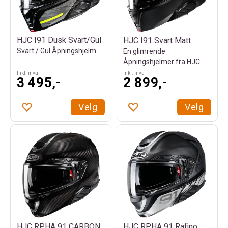
HJC I91 Dusk Svart/Gul
HJC I91 Svart Matt
Svart / Gul Åpningshjelm
En glimrende
Åpningshjelmer fra HJC
Inkl. mva
Inkl. mva
3 495,-
2 899,-
Velg
Velg
HJC RPHA 91 CARBON
HJC RPHA 91 Rafino