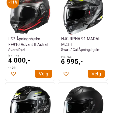
11%
HJC RPHA 91 MADAL
LS2 Åpningshjelm
MC3H
FF910 Advant II Astral
Svart / Gul Åpningshjelm
Svart/Rød
Inkl. mva
Inkl. mva
4 000,-
6 995,-
4 495,-
Velg
Velg