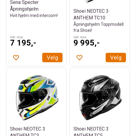
Sena Specter
Åpningshjelm
Shoei NEOTEC 3
Hvit hjelm med intercom!
ANTHEM TC10
Åpningshjelm Toppmodell
fra Shoei!
Inkl. mva
Inkl. mva
7 195,-
9 995,-
Velg
Velg
Shoei NEOTEC 3
Shoei NEOTEC 3
ANTHEM TC3
ANTHEM TC5