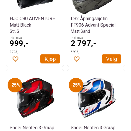
HJC C80 ADVENTURE
LS2 Åpningshjelm
Matt Black
FF906 Advant Special
Str. S
Matt Sand
Inkl. mva
Inkl. mva
999,-
2 797,-
2 795,-
3 995,-
Kjøp
Velg
25%
25%
Shoei Neotec 3 Grasp
Shoei Neotec 3 Grasp