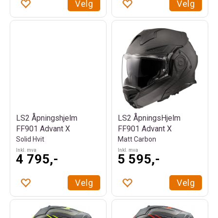
Velg
Velg
LS2 Åpningshjelm
LS2 ÅpningsHjelm
FF901 Advant X
FF901 Advant X
Solid Hvit
Matt Carbon
Inkl. mva
Inkl. mva
4 795,-
5 595,-
Velg
Velg