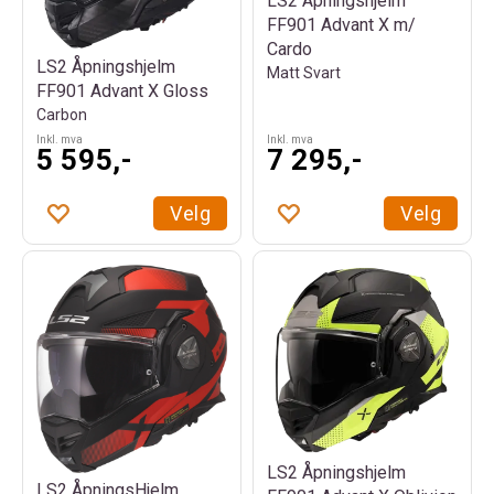
LS2 Åpningshjelm
FF901 Advant X m/
Cardo
LS2 Åpningshjelm
Matt Svart
FF901 Advant X Gloss
Carbon
Inkl. mva
Inkl. mva
5 595,-
7 295,-
Velg
Velg
LS2 Åpningshjelm
LS2 ÅpningsHjelm