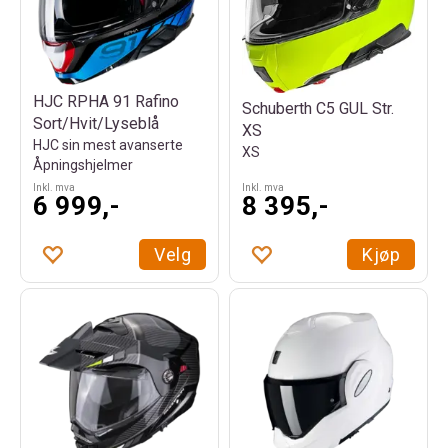
HJC RPHA 91 Rafino
Schuberth C5 GUL Str.
Sort/Hvit/Lyseblå
XS
HJC sin mest avanserte
XS
Åpningshjelmer
Inkl. mva
Inkl. mva
6 999,-
8 395,-
Velg
Kjøp