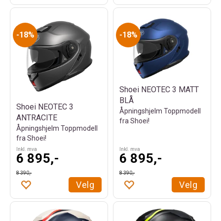
18%
18%
Shoei NEOTEC 3 MATT
BLÅ
Shoei NEOTEC 3
Åpningshjelm Toppmodell
ANTRACITE
fra Shoei!
Åpningshjelm Toppmodell
fra Shoei!
Inkl. mva
Inkl. mva
6 895,-
6 895,-
8 390,-
8 390,-
Velg
Velg