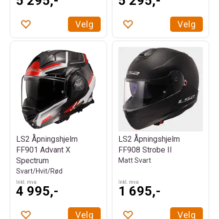
5 295,-
5 295,-
Velg
Velg
LS2 Åpningshjelm
LS2 Åpningshjelm
FF901 Advant X
FF908 Strobe II
Spectrum
Matt Svart
Svart/Hvit/Rød
Inkl. mva
Inkl. mva
4 995,-
1 695,-
Velg
Velg