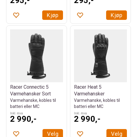
295,-
295,-
Kjøp
Kjøp
Racer Connectic 5
Racer Heat 5
Varmehansker Sort
Varmehansker
Varmehanske, kobles til
Varmehanske, kobles til
batteri eller MC
batteri eller MC
Inkl. mva
Inkl. mva
2 990,-
2 990,-
Velg
Velg