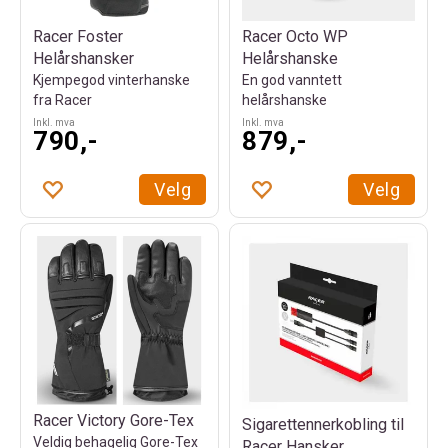
Racer Foster
Racer Octo WP
Helårshansker
Helårshanske
Kjempegod vinterhanske
En god vanntett
fra Racer
helårshanske
Inkl. mva
Inkl. mva
790,-
879,-
Velg
Velg
Racer Victory Gore-Tex
Sigarettennerkobling til
Veldig behagelig Gore-Tex
Racer Hansker