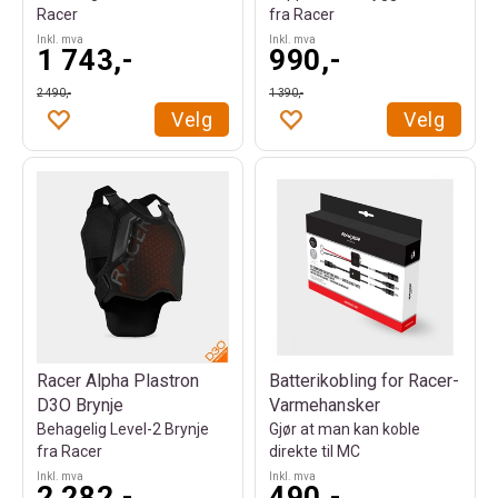
Racer
fra Racer
Inkl. mva
Inkl. mva
1 743,-
990,-
2 490,-
1 390,-
Velg
Velg
Racer Alpha Plastron
Batterikobling for Racer-
D3O Brynje
Varmehansker
Behagelig Level-2 Brynje
Gjør at man kan koble
fra Racer
direkte til MC
Inkl. mva
Inkl. mva
2 282,-
490,-