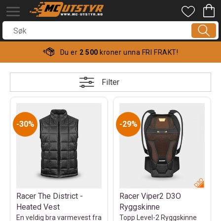
Du er
2 500
kroner unna FRI FRAKT!
Filter
30%
29%
Racer The District -
Racer Viper2 D3O
Heated Vest
Ryggskinne
En veldig bra varmevest fra
Topp Level-2 Ryggskinne