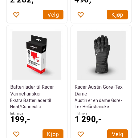
Velg
Kjøp
Batterilader til Racer
Racer Austin Gore-Tex
Varmehansker
Dame
Ekstra Batterilader til
Austin er en dame Gore-
Heat/Connectic
Tex Helårshanske
Inkl. mva
Inkl. mva
199,-
1 290,-
Kjøp
Velg