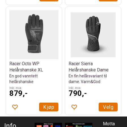
Racer Octo WP
Racer Sierra
Helårshanske XL
Helårshanske Dame
En god vanntett
En fin helårsvariant til
helårshanske
dame. Varm&God
Inkl. mva
Inkl. mva
879,-
790,-
Kjøp
Velg
Motta
Info