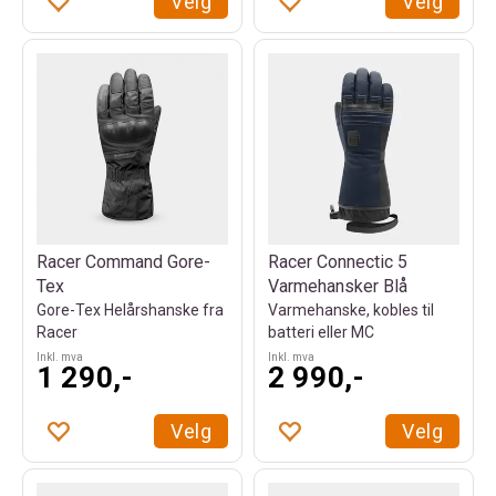
Velg
Velg
Racer Command Gore-
Racer Connectic 5
Tex
Varmehansker Blå
Gore-Tex Helårshanske fra
Varmehanske, kobles til
Racer
batteri eller MC
Inkl. mva
Inkl. mva
1 290,-
2 990,-
Velg
Velg