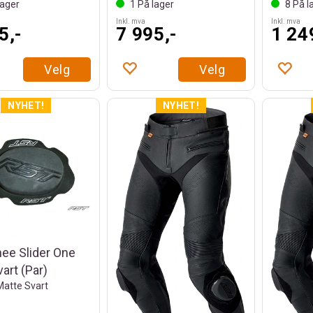
ager
1
På lager
8
På l
Inkl. mva
Inkl. mva
5,-
7 995,-
1 24
Velg
Velg
ee Slider One
vart (Par)
Matte Svart