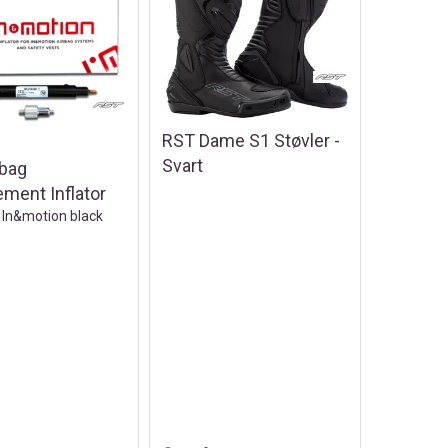
RST Dame S1 Støvler -
Svart
rbag
ment Inflator
 In&motion black