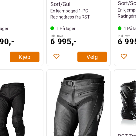
Sort/So
Sort/Gul
En kjemp
En kjempegod 1-PC
Racingdr
Racingdress fra RST
ager
1
På lager
1
På l
Inkl. mva
Inkl. mva
90,-
6 995,-
6 99
Kjøp
Velg