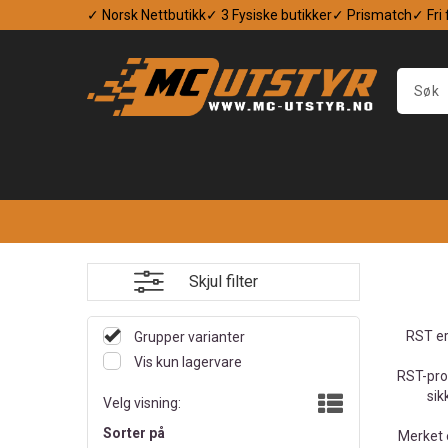
✓ Norsk Nettbutikk
✓ 3 Fysiske butikker
✓ Prismatch
✓ Fri
Skjul filter
RST er
Grupper varianter
Vis kun lagervare
RST-prod
sik
Velg visning:
Sorter på
Merket e