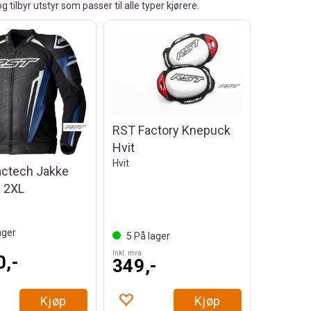
tilbyr utstyr som passer til alle typer kjørere.
RST Factory Knepuck
Hvit
Hvit
actech Jakke
. 2XL
ager
5
På lager
Inkl. mva
0,-
349,-
Kjøp
Kjøp