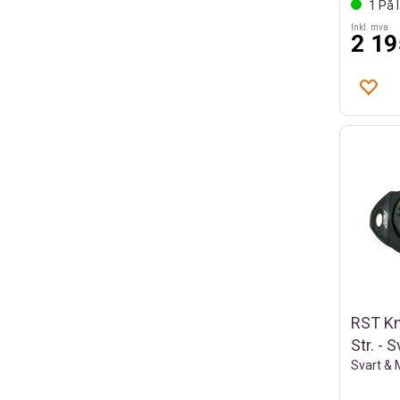
1
På l
Inkl. mva
2 19
RST Kn
Str. - S
Svart & 