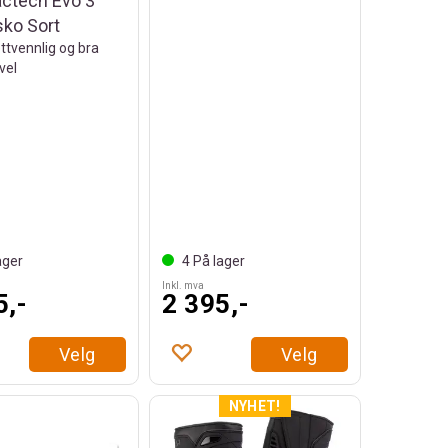
actech Evo 3
sko Sort
ttvennlig og bra
vel
ager
4
På lager
Inkl. mva
5,-
2 395,-
Velg
Velg