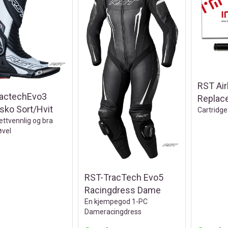
RST Ai
actechEvo3
Replace
sko Sort/Hvit
Cartridge
ettvennlig og bra
øvel
RST-TracTech Evo5
Racingdress Dame
En kjempegod 1-PC
Dameracingdress