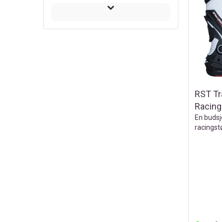
RST Tr
Racing
En budsj
racingst