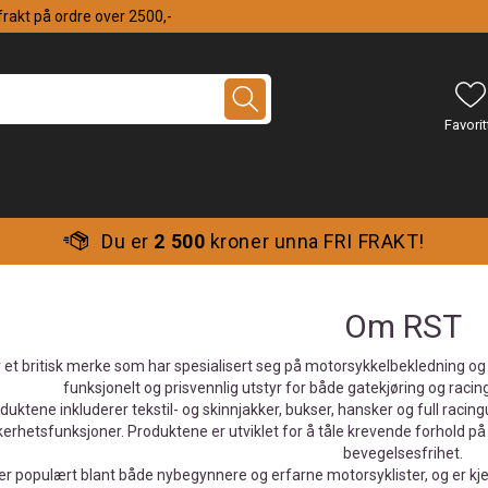
 frakt på ordre over 2500,-
Du er
2 500
kroner unna FRI FRAKT!
Om RST
 et britisk merke som har spesialisert seg på motorsykkelbekledning og sik
funksjonelt og prisvennlig utstyr for både gatekjøring og raci
uktene inkluderer tekstil- og skinnjakker, bukser, hansker og full raci
kerhetsfunksjoner. Produktene er utviklet for å tåle krevende forhold p
bevegelsesfrihet.
r populært blant både nybegynnere og erfarne motorsyklister, og er kjent 