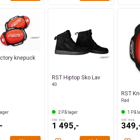
ctory knepuck
RST Hiptop Sko Lav
40
RST Kn
Rød
ager
2
På lager
1
På l
Inkl. mva
Inkl. mva
-
1 495,-
349,