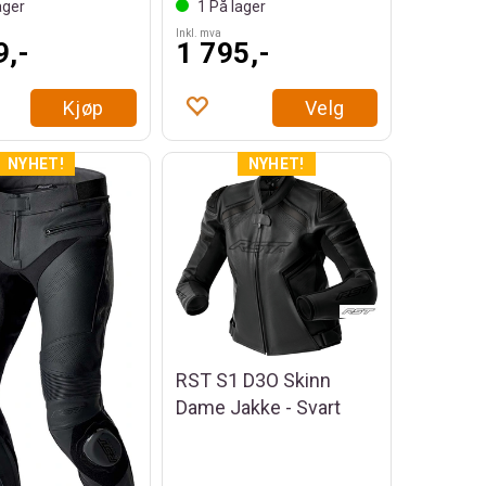
ager
1
På lager
Inkl. mva
9,-
1 795,-
Kjøp
Velg
RST S1 D3O Skinn
Dame Jakke - Svart