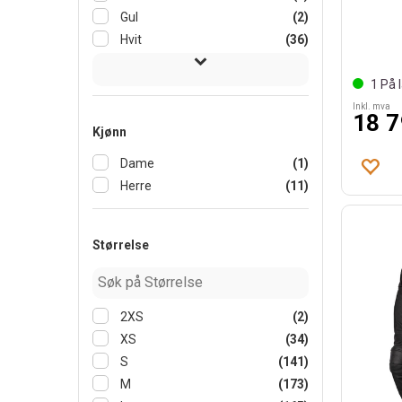
Gul
(2)
Hvit
(36)
1
På l
Inkl. mva
18 7
Kjønn
Dame
(1)
Herre
(11)
Størrelse
2XS
(2)
XS
(34)
S
(141)
M
(173)