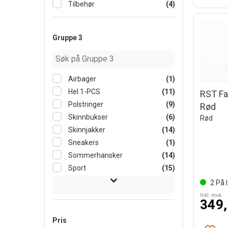
Tilbehør
(4)
Gruppe 3
Airbager
(1)
Hel 1-PCS
(11)
RST Fa
Polstringer
(9)
Rød
Skinnbukser
(6)
Rød
Skinnjakker
(14)
Sneakers
(1)
Sommerhansker
(14)
Sport
(15)
2
På l
Inkl. mva
349,
Pris