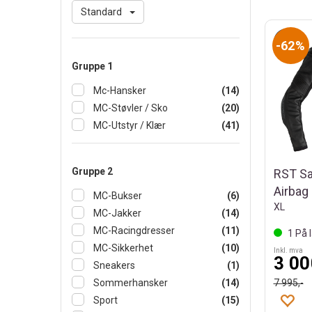
Standard
62%
Gruppe 1
Mc-Hansker
(14)
MC-Støvler / Sko
(20)
MC-Utstyr / Klær
(41)
Gruppe 2
RST Sa
Airbag 
MC-Bukser
(6)
XL
MC-Jakker
(14)
MC-Racingdresser
(11)
1
På l
MC-Sikkerhet
(10)
Inkl. mva
3 00
Sneakers
(1)
7 995,-
Sommerhansker
(14)
Sport
(15)