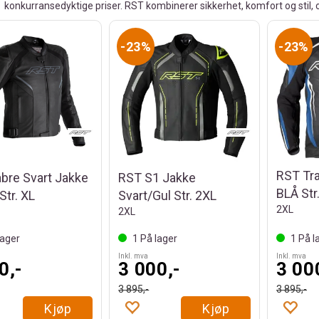
konkurransedyktige priser. RST kombinerer sikkerhet, komfort og stil, og 
23%
23%
RST Tr
bre Svart Jakke
RST S1 Jakke
BLÅ Str
Str. XL
Svart/Gul Str. 2XL
2XL
2XL
ager
1
På lager
1
På l
Inkl. mva
Inkl. mva
0,-
3 000,-
3 00
3 895,-
3 895,-
Kjøp
Kjøp