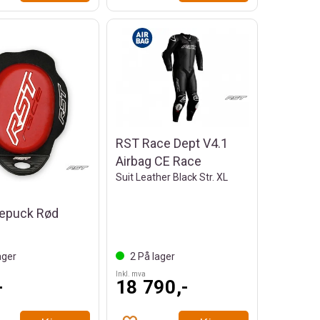
RST Race Dept V4.1
Airbag CE Race
Suit Leather Black Str. XL
epuck Rød
ager
2
På lager
Inkl. mva
-
18 790,-