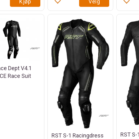
Kjøp
Velg
ce Dept V4.1
 CE Race Suit
RST S-
RST S-1 Racingdress