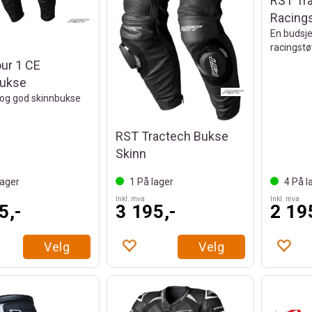
RST Tr
Racing
En budsje
racingstø
ur 1 CE
bukse
 og god skinnbukse
RST Tractech Bukse
Skinn
ager
1
På lager
4
På l
Inkl. mva
Inkl. mva
5,-
3 195,-
2 19
Velg
Velg