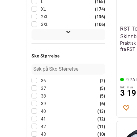
L
(165)
XL
(174)
2XL
(136)
3XL
(106)
RST To
Skinn
Praktisk
fra RST
Sko Størrelse
9
På l
36
(2)
Inkl. mva
37
(5)
3 19
38
(5)
39
(6)
40
(13)
41
(12)
42
(11)
43
(10)