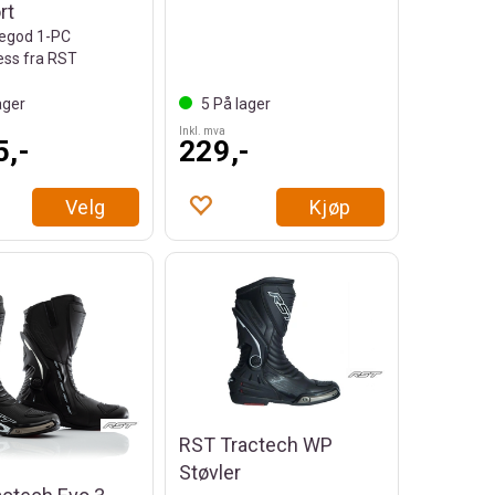
rt
egod 1-PC
ess fra RST
ager
5
På lager
Inkl. mva
5,-
229,-
Velg
Kjøp
RST Tractech WP
Støvler