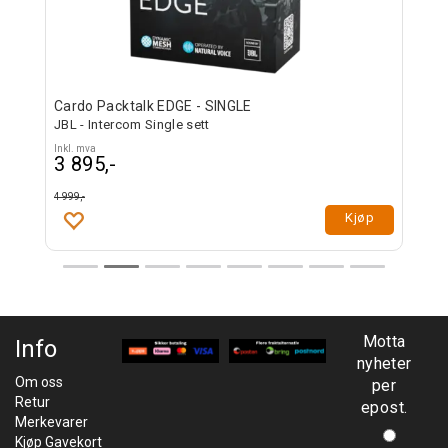
Cardo Packtalk EDGE - SINGLE
JBL - Intercom Single sett
Inkl. mva
3 895,-
4 999,-
Kjøp
Motta
Info
nyheter
Om oss
per
Retur
epost.
Merkevarer
Kjøp Gavekort