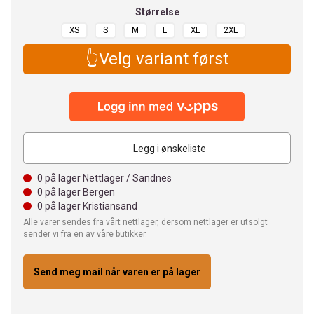
Størrelse
XS
S
M
L
XL
2XL
👆Velg variant først
Legg i ønskeliste
0
på lager Nettlager / Sandnes
0
på lager Bergen
0
på lager Kristiansand
Alle varer sendes fra vårt nettlager, dersom nettlager er utsolgt
sender vi fra en av våre butikker.
Send meg mail når varen er på lager