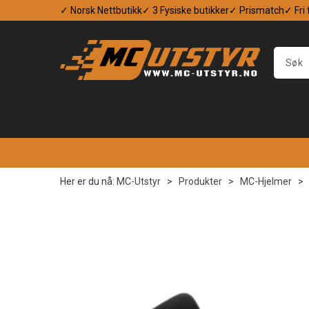
✓ Norsk Nettbutikk
✓ 3 Fysiske butikker
✓ Prismatch
✓ Fri
Her er du nå:
MC-Utstyr
>
Produkter
>
MC-Hjelmer
>