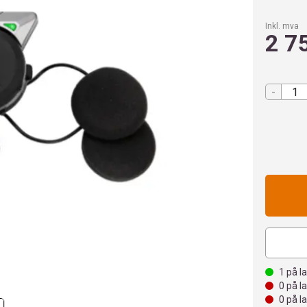
Inkl. mva
2 7
-
1
på l
0
på l
0
på l