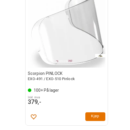
Scorpion PINLOCK
EXO-491 / EXO-510 Pinlock
100+
På lager
Inkl. mva
379,-
Kjøp