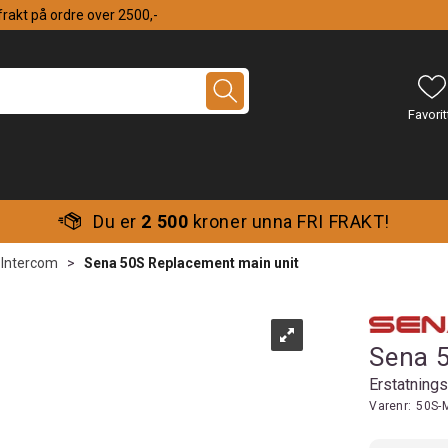
 frakt på ordre over 2500,-
Du er
2 500
kroner unna FRI FRAKT!
Intercom
>
Sena 50S Replacement main unit
Sena 
Erstatning
Varenr:
50S-