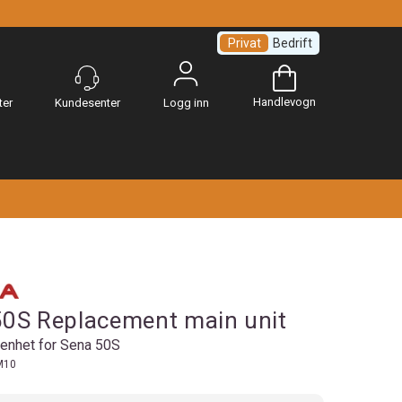
Privat
Bedrift
Handlevogn
Logg inn
50S Replacement main unit
senhet for Sena 50S
M10