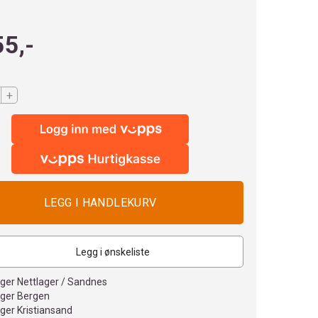
55,-
+
Legg i ønskeliste
ager Nettlager / Sandnes
ager Bergen
ager Kristiansand