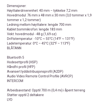
Dimensjoner:
Høyttalerdriverenhet: 40 mm – tykkelse 7,2 mm
Hovedmodul: 76 mm x 48 mm x 30 mm (3,0 tommer x 1,9
tommer x 1,2 tommer)
Ledning mellom høyttalere: lengde 700 mm
Kablet bommikrofon: lengde 183 mm
Vekt: hovedmodul - 48 g (1,69 oz)
Driftstemperatur: -10°C ~ 55°C (14°F ~ 131°F)
Ladetemperatur: 0°C – 45°C (32°F – 113°F)
BLÅTANN
Bluetooth 5
Hodesettprofil (HSP)
Håndfri profil (HFP)
Avansert lyddistribusjonsprofil (A2DP)
Audio Video Remote Control Profile (AVRCP)
INTERCOM
Arbeidsavstand: Opptil 700 m (0,4 mi) i åpent terreng
Støtter opptil 2 deltakere
LYD