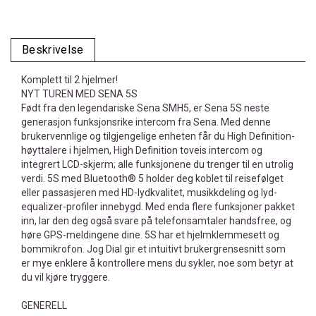
Beskrivelse
Komplett til 2 hjelmer!
NYT TUREN MED SENA 5S
Født fra den legendariske Sena SMH5, er Sena 5S neste
generasjon funksjonsrike intercom fra Sena. Med denne
brukervennlige og tilgjengelige enheten får du High Definition-
høyttalere i hjelmen, High Definition toveis intercom og
integrert LCD-skjerm; alle funksjonene du trenger til en utrolig
verdi. 5S med Bluetooth® 5 holder deg koblet til reisefølget
eller passasjeren med HD-lydkvalitet, musikkdeling og lyd-
equalizer-profiler innebygd. Med enda flere funksjoner pakket
inn, lar den deg også svare på telefonsamtaler handsfree, og
høre GPS-meldingene dine. 5S har et hjelmklemmesett og
bommikrofon. Jog Dial gir et intuitivt brukergrensesnitt som
er mye enklere å kontrollere mens du sykler, noe som betyr at
du vil kjøre tryggere.
GENERELL