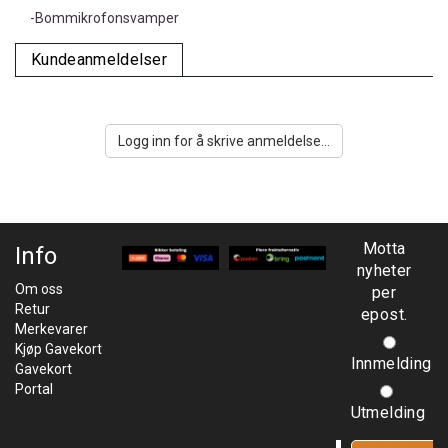
-Bommikrofonsvamper
Kundeanmeldelser
Logg inn for å skrive anmeldelse...
Motta
Info
nyheter
Om oss
per
Retur
epost.
Merkevarer
Kjøp Gavekort
Innmelding
Gavekort
Portal
Utmelding