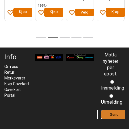
4 999,-
Kjøp
Kjøp
Kjøp
Velg
Motta
Info
nyheter
Om oss
per
Retur
epost.
Merkevarer
Kjøp Gavekort
Innmelding
Gavekort
Portal
Utmelding