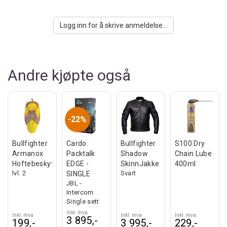
Logg inn for å skrive anmeldelse...
Andre kjøpte også
22%
Bullfighter
Cardo
Bullfighter
S100 Dry
Armanox
Packtalk
Shadow
Chain Lube
Hoftebeskyttelse
EDGE -
SkinnJakke
400ml
lvl. 2
Svart
SINGLE
JBL -
Intercom
Single sett
Inkl. mva
Inkl. mva
Inkl. mva
Inkl. mva
3 895,-
199,-
3 995,-
229,-