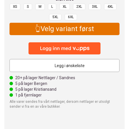
XS
S
M
L
XL
2XL
3XL
4XL
5XL
6XL
👆Velg variant først
Legg i ønskeliste
20+
på lager Nettlager / Sandnes
5
på lager Bergen
5
på lager Kristiansand
1
på fjernlager
Alle varer sendes fra vårt nettlager, dersom nettlager er utsolgt
sender vi fra en av våre butikker.