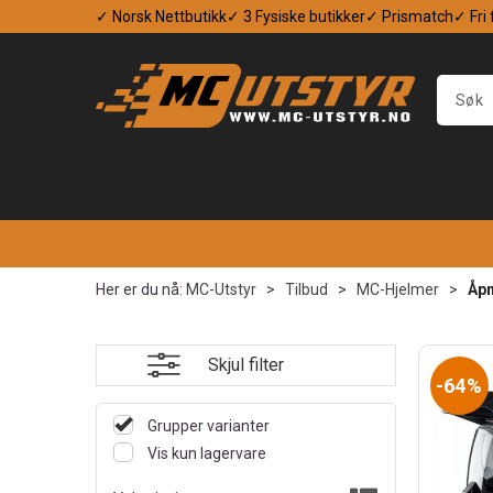
✓ Norsk Nettbutikk
✓ 3 Fysiske butikker
✓ Prismatch
✓ Fri
Her er du nå:
MC-Utstyr
>
Tilbud
>
MC-Hjelmer
>
Åpn
Skjul filter
64%
Grupper varianter
Vis kun lagervare