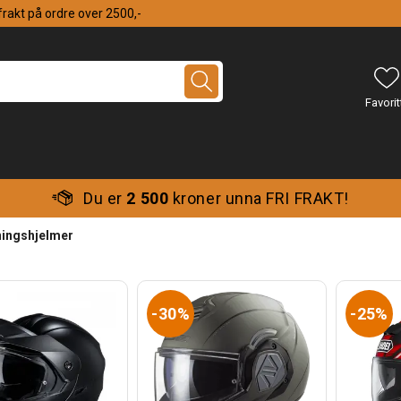
 frakt på ordre over 2500,-
Du er
2 500
kroner unna FRI FRAKT!
ingshjelmer
30%
25%