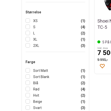
Størrelse
Shoei 
XS
(1)
TC-5
S
(4)
L
(2)
XL
(1)
5
På l
2XL
(3)
Inkl. mva
7 50
9 995,-
Farge
Sort Matt
(1)
Sort Blank
(1)
Blå
(2)
Rød
(4)
Hvit
(2)
Beige
(1)
Svart
(3)