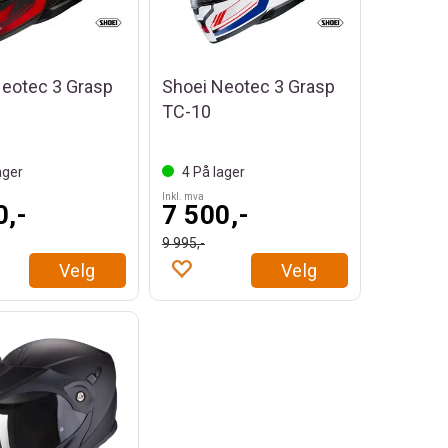
Neotec 3 Grasp
Shoei Neotec 3 Grasp
TC-10
ager
4
På lager
Inkl. mva
0,-
7 500,-
9 995,-
Velg
Velg