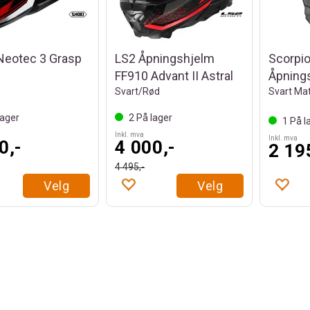
Neotec 3 Grasp
LS2 Åpningshjelm
Scorpi
FF910 Advant II Astral
Åpning
Svart/Rød
Svart Mat
ager
2
På lager
1
På l
Inkl. mva
Inkl. mva
0,-
4 000,-
2 19
4 495,-
Velg
Velg