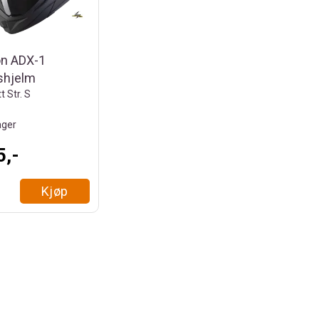
on ADX-1
shjelm
t Str. S
ager
5,-
Kjøp