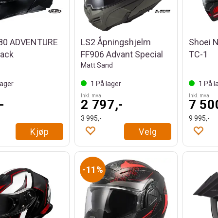
80 ADVENTURE
LS2 Åpningshjelm
Shoei 
lack
FF906 Advant Special
TC-1
Matt Sand
ager
1
På lager
1
På l
Inkl. mva
Inkl. mva
-
2 797,-
7 50
3 995,-
9 995,-
Kjøp
Velg
11%