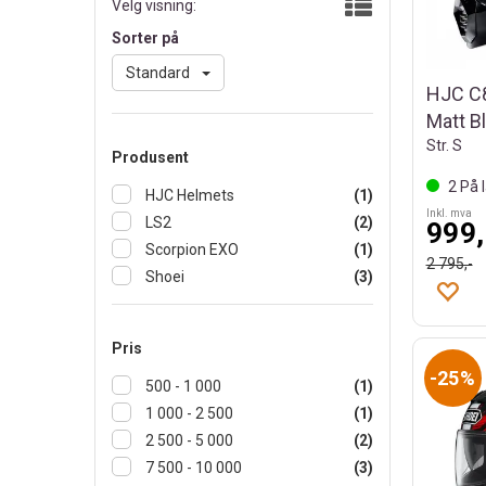
Velg visning:
Sorter på
Standard
HJC C
Matt B
Str. S
Produsent
2
På l
HJC Helmets
(1)
Inkl. mva
LS2
(2)
999,
Scorpion EXO
(1)
2 795,-
Shoei
(3)
Pris
25%
500 - 1 000
(1)
1 000 - 2 500
(1)
2 500 - 5 000
(2)
7 500 - 10 000
(3)