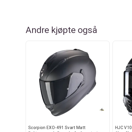
Andre kjøpte også
ke
Scorpion EXO-491 Svart Matt
HJC V10