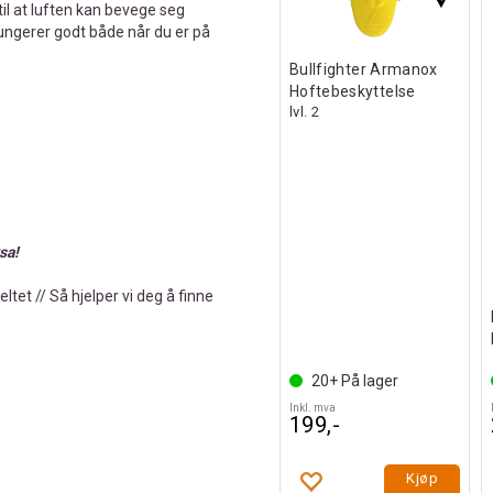
til at luften kan bevege seg
fungerer godt både når du er på
Bullfighter Armanox
Hoftebeskyttelse
lvl. 2
ksa!
tet // Så hjelper vi deg å finne
20+
På lager
Inkl. mva
199,-
Kjøp