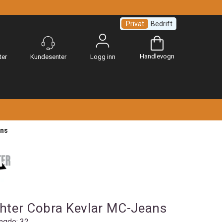
Privat
Bedrift
Handlevogn
Logg inn
ans
ghter Cobra Kevlar MC-Jeans
ngde: 32