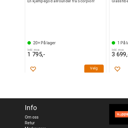
En kjempegod allrounder fra Scorpion!
Glassfibe
20+
På lager
1
På l
Inkl. mva
Inkl. mva
1 795,-
3 699,
Velg
Velg
Info
Om oss
Retur