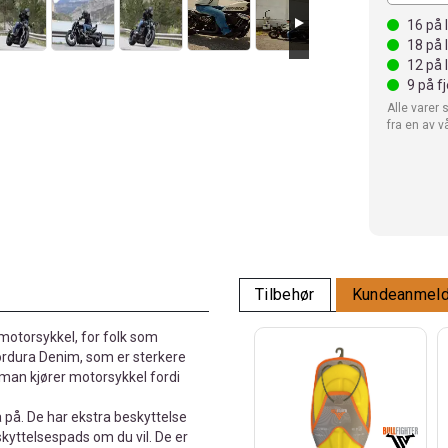
16
på 
18
på 
12
på 
9
på f
Alle varer 
fra en av v
Tilbehør
Kundeanmeld
 motorsykkel, for folk som
Cordura Denim, som er sterkere
 man kjører motorsykkel fordi
 på. De har ekstra beskyttelse
kyttelsespads om du vil. De er