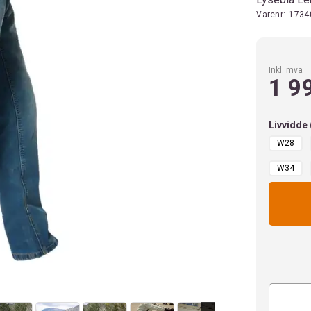
Varenr:
1734
Inkl. mva
1 9
Livvidde
W28
W34