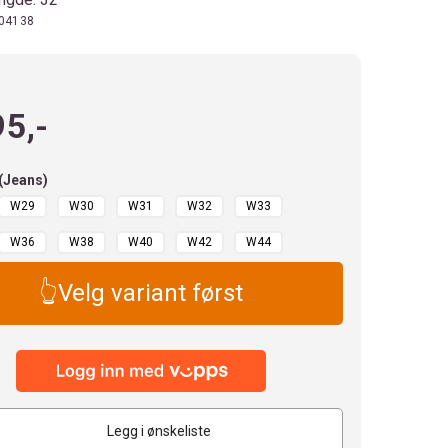
04138
95,-
 (Jeans)
W29
W30
W31
W32
W33
W36
W38
W40
W42
W44
👆Velg variant først
Legg i ønskeliste