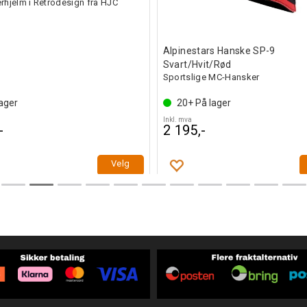
rhjelm i Retrodesign fra HJC
Alpinestars Hanske SP-9
Svart/Hvit/Rød
Sportslige MC-Hansker
ager
20+
På lager
Inkl. mva
-
2 195,-
Velg