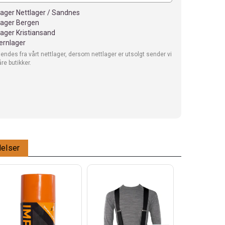
lager Nettlager / Sandnes
lager Bergen
lager Kristiansand
jernlager
sendes fra vårt nettlager, dersom nettlager er utsolgt sender vi
åre butikker.
elser