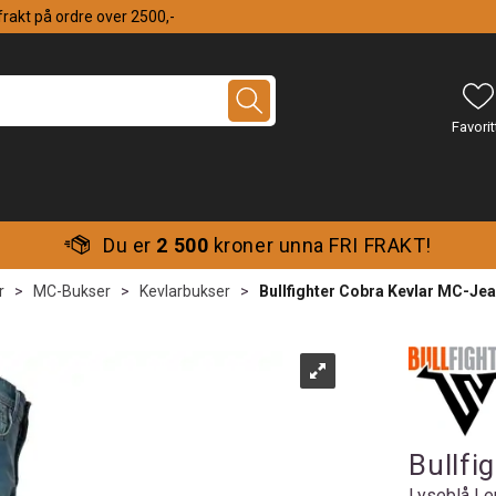
 frakt på ordre over 2500,-
Du er
2 500
kroner unna FRI FRAKT!
r
>
MC-Bukser
>
Kevlarbukser
>
Bullfighter Cobra Kevlar MC-Je
Bullfi
Lyseblå Le