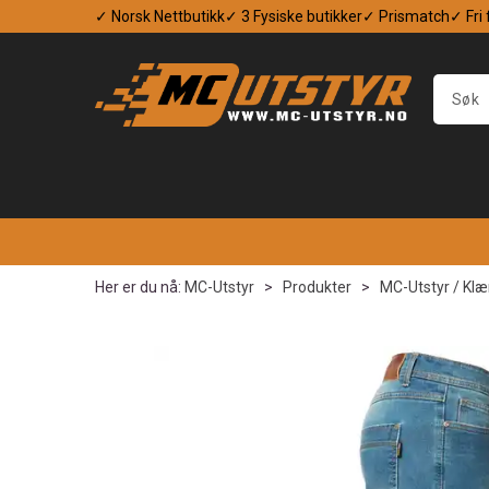
✓ Norsk Nettbutikk
✓ 3 Fysiske butikker
✓ Prismatch
✓ Fri
Her er du nå:
MC-Utstyr
>
Produkter
>
MC-Utstyr / Klæ