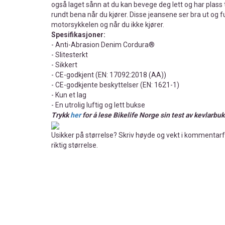
også laget sånn at du kan bevege deg lett og har plass 
rundt bena når du kjører. Disse jeansene ser bra ut og 
motorsykkelen og når du ikke kjører.
Spesifikasjoner:
- Anti-Abrasion Denim Cordura®
- Slitesterkt
- Sikkert
- CE-godkjent (EN: 17092:2018 (AA))
- CE-godkjente beskyttelser (EN: 1621-1)
- Kun et lag
- En utrolig luftig og lett bukse
Trykk
her
for å lese Bikelife Norge sin test av kevlarbu
Usikker på størrelse? Skriv høyde og vekt i kommentarfel
riktig størrelse.