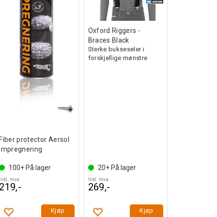
Oxford Riggers -
Braces Black
Sterke bukseseler i
forskjellige mønstre
Fiber protector Aersol
Impregnering
100+
På lager
20+
På lager
Inkl. mva
Inkl. mva
219,-
269,-
Kjøp
Kjøp