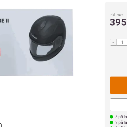
Inkl. mva
395
-
3
på l
3
på l