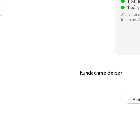
1
på l
1
på f
Alle varer 
fra en av v
Kundeanmeldelser
Logg