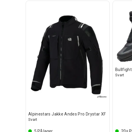
Bullfigh
Svart
Drystar XF
Alpinestars Jakke Andes Pro Drystar XF
Svart
5
På lager
20+
P