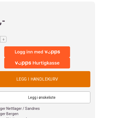
,-
+
Legg i ønskeliste
ager Nettlager / Sandnes
ager Bergen