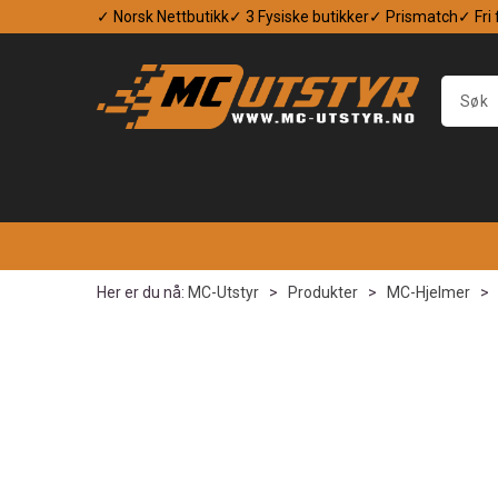
✓ Norsk Nettbutikk
✓ 3 Fysiske butikker
✓ Prismatch
✓ Fri
Her er du nå:
MC-Utstyr
>
Produkter
>
MC-Hjelmer
>