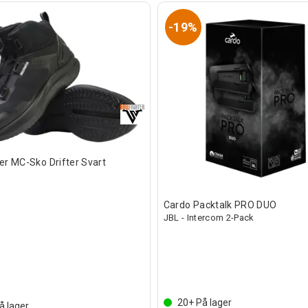
19%
ter MC-Sko Drifter Svart
Cardo Packtalk PRO DUO
JBL - Intercom 2-Pack
20+
På lager
å lager