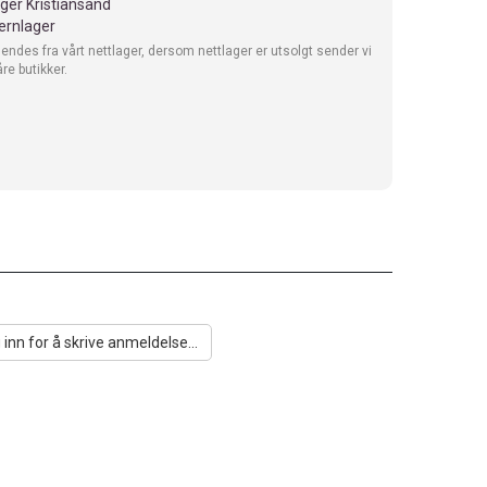
ager Kristiansand
jernlager
sendes fra vårt nettlager, dersom nettlager er utsolgt sender vi
åre butikker.
 inn for å skrive anmeldelse...