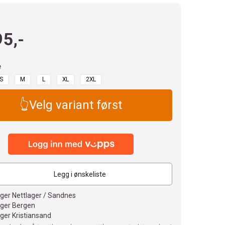
95,-
e
S
M
L
XL
2XL
👆Velg variant først
Legg i ønskeliste
ager Nettlager / Sandnes
ager Bergen
ager Kristiansand