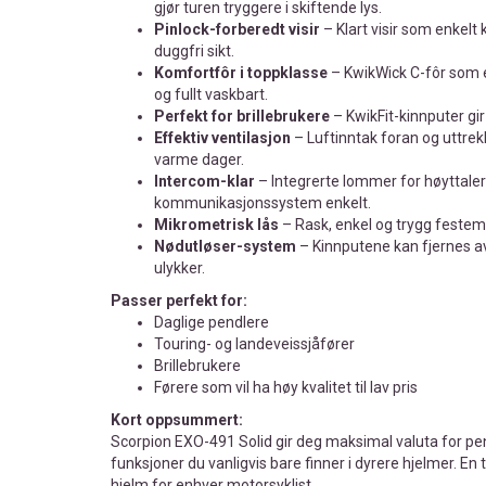
gjør turen tryggere i skiftende lys.
Pinlock-forberedt visir
– Klart visir som enkelt
duggfri sikt.
Komfortfôr i toppklasse
– KwikWick C-fôr som 
og fullt vaskbart.
Perfekt for brillebrukere
– KwikFit-kinnputer gir p
Effektiv ventilasjon
– Luftinntak foran og uttrekk
varme dager.
Intercom-klar
– Integrerte lommer for høyttaler
kommunikasjonssystem enkelt.
Mikrometrisk lås
– Rask, enkel og trygg feste
Nødutløser-system
– Kinnputene kan fjernes a
ulykker.
Passer perfekt for:
Daglige pendlere
Touring- og landeveissjåfører
Brillebrukere
Førere som vil ha høy kvalitet til lav pris
Kort oppsummert:
Scorpion EXO-491 Solid gir deg maksimal valuta for pe
funksjoner du vanligvis bare finner i dyrere hjelmer. E
hjelm for enhver motorsyklist.