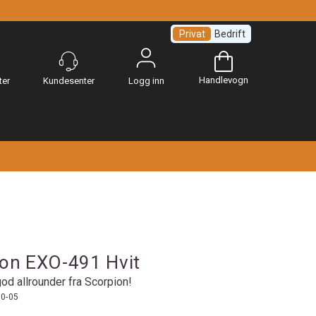
Privat
Bedrift
Handlevogn
Logg inn
ion EXO-491 Hvit
od allrounder fra Scorpion!
00-05