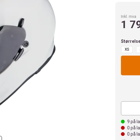
Inkl. mva
1 7
Størrels
XS
9
på l
0
på l
0
på l