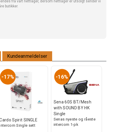
sendes fra vårt nettlager, dersom nettlager er utsolgt sender vi
åre butikker.
Kundeanmeldelser
17%
16%
Sena 60S BT/Mesh
with SOUND BY HK
Single
Senas nyeste og råeste
Cardo Spirit SINGLE
intercom 1-pk
Intercom Single sett