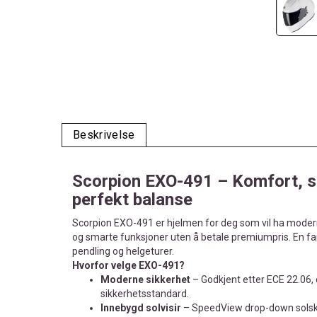
Beskrivelse
Scorpion EXO-491 – Komfort, si
perfekt balanse
Scorpion EXO-491 er hjelmen for deg som vil ha moder
og smarte funksjoner uten å betale premiumpris. En fan
pendling og helgeturer.
Hvorfor velge EXO-491?
Moderne sikkerhet
– Godkjent etter ECE 22.06,
sikkerhetsstandard.
Innebygd solvisir
– SpeedView drop-down solsk