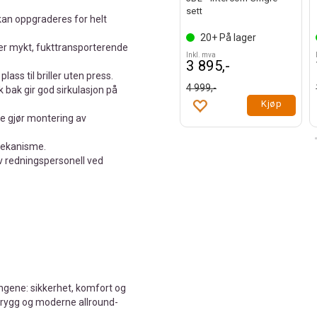
sett
 kan oppgraderes for helt
20+
På lager
er mykt, fukttransporterende
Inkl. mva
3 895,-
lass til briller uten press.
4 999,-
 bak gir god sirkulasjon på
Kjøp
e gjør montering av
mekanisme.
v redningspersonell ved
ngene: sikkerhet, komfort og
n trygg og moderne allround-