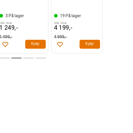
3
På lager
19
På lager
Inkl. mva
Inkl. mva
1 249,-
4 199,-
1 499,-
4 999,-
Kjøp
Kjøp