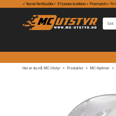
✓ Norsk Nettbutikk
✓ 3 Fysiske butikker
✓ Prismatch
✓ Fri
Her er du nå:
MC-Utstyr
>
Produkter
>
MC-Hjelmer
>