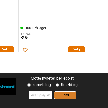
Richa Bal
100+
På lager
20+
På 
Inkl. mva
Inkl. mva
395,-
149,-
Velg
Velg
Motta nyheter per epost.
Innmelding
Utmelding