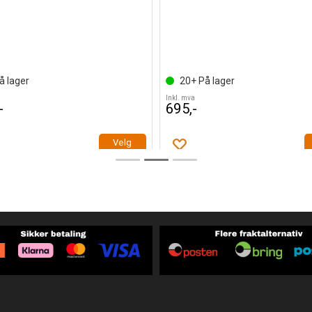
å lager
20+
På lager
Inkl. mva
-
695,-
Velg