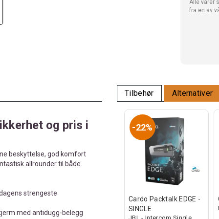
Alle varer 
fra en av v
Tilbehør
Alternativer
kkerhet og pris i
22%
ne beskyttelse, god komfort
tastisk allrounder til både
 dagens strengeste
Cardo Packtalk EDGE -
SINGLE
jerm med antidugg-belegg
JBL - Intercom Single