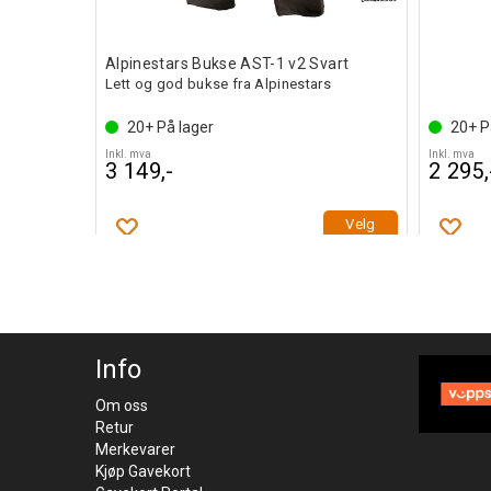
Alpinestars Bukse AST-1 v2 Svart
Lett og god bukse fra Alpinestars
20+
På lager
20+
P
Inkl. mva
Inkl. mva
3 149,-
2 295,
Kjøp
Velg
Info
Om oss
Retur
Merkevarer
Kjøp Gavekort