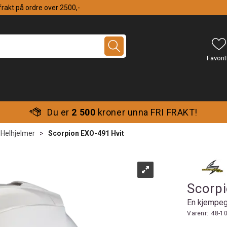
 frakt på ordre over 2500,-
Du er
2 500
kroner unna FRI FRAKT!
Helhjelmer
>
Scorpion EXO-491 Hvit
Scorp
En kjempeg
Varenr:
48-1